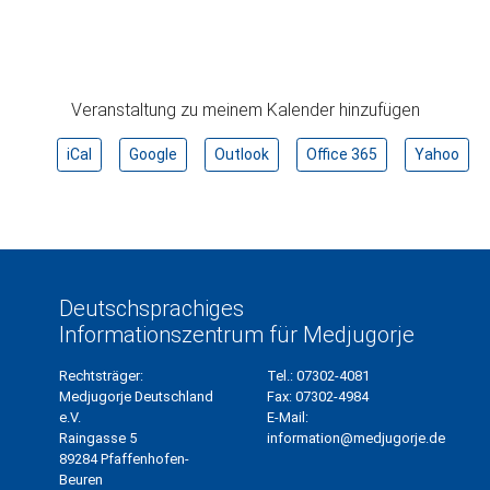
Veranstaltung zu meinem Kalender hinzufügen
iCal
Google
Outlook
Office 365
Yahoo
Deutschsprachiges
Informationszentrum für Medjugorje
Rechtsträger:
Tel.:
07302-4081
Medjugorje Deutschland
Fax:
07302-4984
e.V.
E-Mail:
Raingasse 5
information@medjugorje.de
89284 Pfaffenhofen-
Beuren