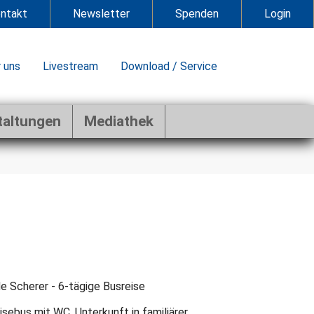
ntakt
Newsletter
Spenden
Login
 uns
Livestream
Download / Service
taltungen
Mediathek
de Scherer - 6-tägige Busreise
sebus mit WC. Unterkunft in familiärer