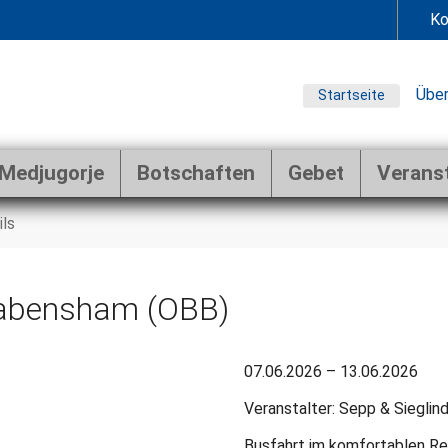
Ko
Über
Startseite
Medjugorje
Botschaften
Gebet
Verans
ils
Babensham (OBB)
07.06.2026 – 13.06.2026
Veranstalter: Sepp & Sieglin
Busfahrt im komfortablen Rei