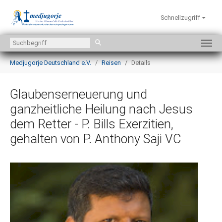
Schnellzugriff
Zum Hauptinhalt springen
Sie sind hier:
Medjugorje Deutschland e.V.
Reisen
Details
Glaubenserneuerung und
ganzheitliche Heilung nach Jesus
dem Retter - P. Bills Exerzitien,
gehalten von P. Anthony Saji VC