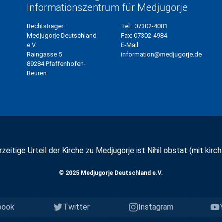
Informationszentrum für Medjugorje
Rechtsträger:
Tel.:
07302-4081
Medjugorje Deutschland
Fax:
07302-4984
e.V.
E-Mail:
Raingasse 5
information@medjugorje.de
89284 Pfaffenhofen-
Beuren
zeitige Urteil der Kirche zu Medjugorje ist Nihil obstat (mit kirchl
© 2025 Medjugorje Deutschland e.V.
book
Twitter
Instagram