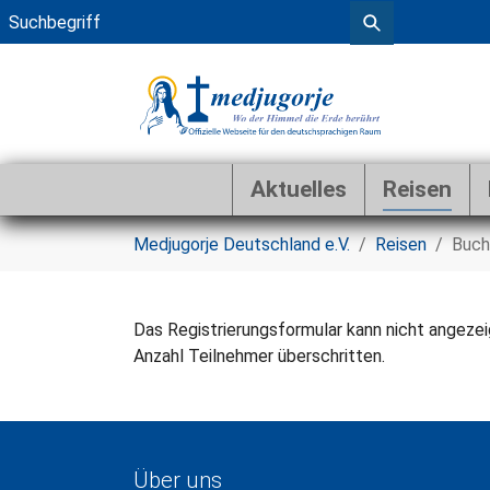
Aktuelles
Reisen
Zum Hauptinhalt springen
Sie sind hier:
Medjugorje Deutschland e.V.
Reisen
Buch
Das Registrierungsformular kann nicht angezei
Anzahl Teilnehmer überschritten.
Über uns