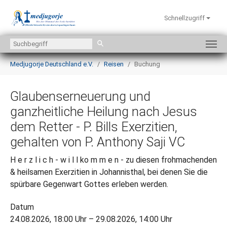
Schnellzugriff
Zum Hauptinhalt springen
Sie sind hier:
Medjugorje Deutschland e.V.
Reisen
Buchung
Glaubenserneuerung und
ganzheitliche Heilung nach Jesus
dem Retter - P. Bills Exerzitien,
gehalten von P. Anthony Saji VC
H e r z l i c h - w i l l ko m m e n - zu diesen frohmachenden
& heilsamen Exerzitien in Johannisthal, bei denen Sie die
spürbare Gegenwart Gottes erleben werden.
Datum
24.08.2026, 18:00 Uhr – 29.08.2026, 14:00 Uhr