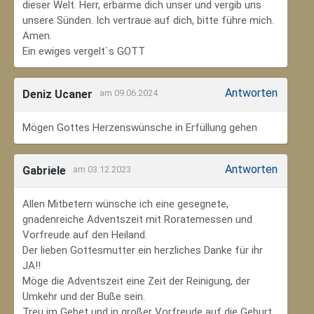
dieser Welt. Herr, erbarme dich unser und vergib uns
unsere Sünden. Ich vertraue auf dich, bitte führe mich.
Amen.
Ein ewiges vergelt`s GOTT
Antworten
Deniz Ucaner
am 09.06.2024
Mögen Gottes Herzenswünsche in Erfüllung gehen
Antworten
Gabriele
am 03.12.2023
Allen Mitbetern wünsche ich eine gesegnete,
gnadenreiche Adventszeit mit Roratemessen und
Vorfreude auf den Heiland.
Der lieben Gottesmutter ein herzliches Danke für ihr
JA!!
Möge die Adventszeit eine Zeit der Reinigung, der
Umkehr und der Buße sein.
Treu im Gebet und in großer Vorfreude auf die Geburt