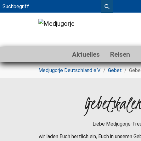
Aktuelles
Reisen
Zum Hauptinhalt springen
Sie sind hier:
Medjugorje Deutschland e.V.
Gebet
Gebe
Gebetskale
Liebe Medjugorje-Fre
wir laden Euch herzlich ein, Euch in unseren G