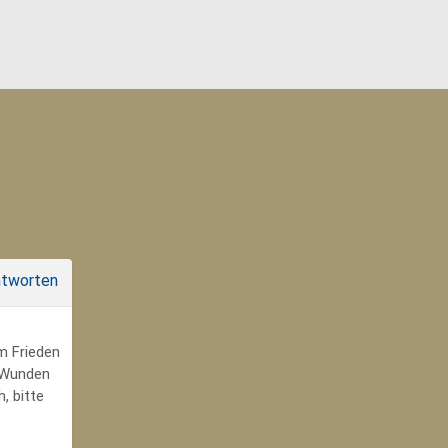
tworten
um Frieden
r Wunden
, bitte