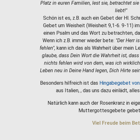
Platz in euren Familien, lest sie, betrachtet si
liebt!"
Schön ist es, z.B. auch ein Gebet der Hl. Sc
Gebet um Weisheit (Weisheit 9,1-6. 9-11) i
einen Psalm und das Wort zu betrachten, da
Wenn ich z.B. immer wieder bete:
"Der Herr i
fehlen",
kann ich das als Wahrheit über mein 
glaube, dass Dein Wort die Wahrheit ist, dass
nichts fehlen wird von dem, was ich wirklic
Leben neu in Deine Hand legen, Dich Hirte sein
Besonders hilfreich ist das
Hingabegebet von
aus Italien, , das uns dazu einlädt, all
Natürlich kann auch der Rosenkranz in eige
Muttergottesgebete gebet
Viel Freude beim Bet