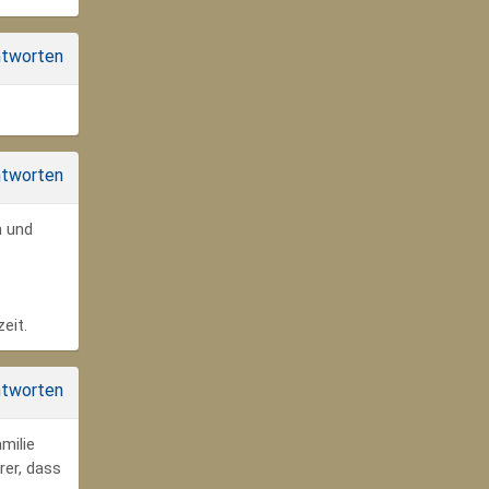
tworten
tworten
n und
eit.
tworten
milie
rer, dass