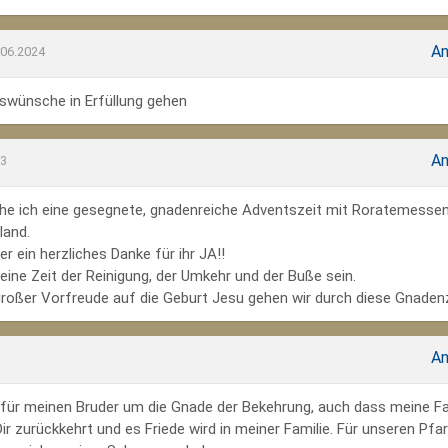
An
.06.2024
wünsche in Erfüllung gehen
An
23
he ich eine gesegnete, gnadenreiche Adventszeit mit Roratemesse
land.
r ein herzliches Danke für ihr JA!!
ine Zeit der Reinigung, der Umkehr und der Buße sein.
großer Vorfreude auf die Geburt Jesu gehen wir durch diese Gnadenz
An
te für meinen Bruder um die Gnade der Bekehrung, auch dass meine Fa
r zurückkehrt und es Friede wird in meiner Familie. Für unseren Pfar