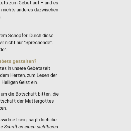
stets zum Gebet auf – und es
um nichts anderes dazwischen
.
rem Schöpfer. Durch diese
ir nicht nur "Sprechende",
de".
ebets gestalten?
tes in unsere Gebetszeit
it dem Herzen, zum Lesen der
Heiligen Geist ein.
um die Botschaft bitten, die
Botschaft der Muttergottes
zen.
ewidmet sein, sagt doch die
ge Schrift an einen sichtbaren