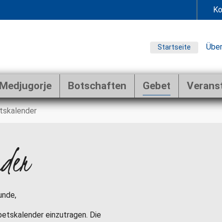
Ko
Über
Startseite
Medjugorje
Botschaften
Gebet
Verans
tskalender
nder
unde,
ebetskalender einzutragen. Die