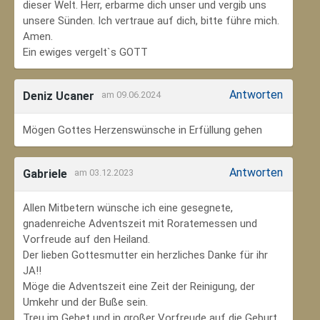
dieser Welt. Herr, erbarme dich unser und vergib uns
unsere Sünden. Ich vertraue auf dich, bitte führe mich.
Amen.
Ein ewiges vergelt`s GOTT
Antworten
Deniz Ucaner
am 09.06.2024
Mögen Gottes Herzenswünsche in Erfüllung gehen
Antworten
Gabriele
am 03.12.2023
Allen Mitbetern wünsche ich eine gesegnete,
gnadenreiche Adventszeit mit Roratemessen und
Vorfreude auf den Heiland.
Der lieben Gottesmutter ein herzliches Danke für ihr
JA!!
Möge die Adventszeit eine Zeit der Reinigung, der
Umkehr und der Buße sein.
Treu im Gebet und in großer Vorfreude auf die Geburt