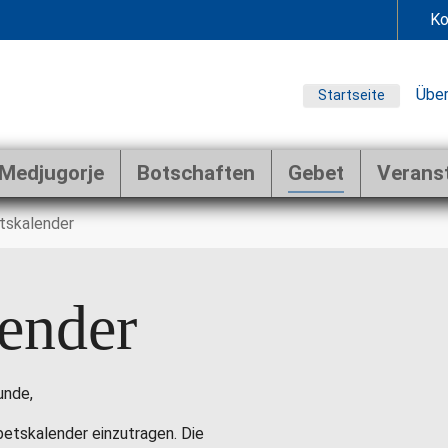
Ko
Über
Startseite
Medjugorje
Botschaften
Gebet
Verans
tskalender
ender
unde,
ebetskalender einzutragen. Die