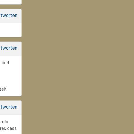
tworten
tworten
n und
eit.
tworten
milie
rer, dass