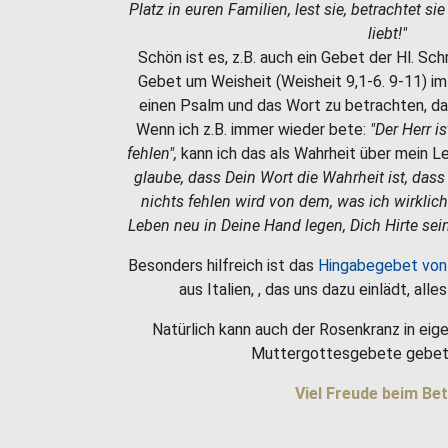
Platz in euren Familien, lest sie, betrachtet si
liebt!"
Schön ist es, z.B. auch ein Gebet der Hl. Sc
Gebet um Weisheit (Weisheit 9,1-6. 9-11) i
einen Psalm und das Wort zu betrachten, da
Wenn ich z.B. immer wieder bete:
"Der Herr i
fehlen",
kann ich das als Wahrheit über mein 
glaube, dass Dein Wort die Wahrheit ist, dass
nichts fehlen wird von dem, was ich wirklic
Leben neu in Deine Hand legen, Dich Hirte sein
Besonders hilfreich ist das
Hingabegebet von
aus Italien, , das uns dazu einlädt, all
Natürlich kann auch der Rosenkranz in eige
Muttergottesgebete gebet
Viel Freude beim Bet