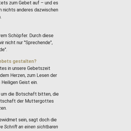
stets zum Gebet auf – und es
um nichts anderes dazwischen
.
rem Schöpfer. Durch diese
ir nicht nur "Sprechende",
de".
ebets gestalten?
tes in unsere Gebetszeit
it dem Herzen, zum Lesen der
Heiligen Geist ein.
um die Botschaft bitten, die
Botschaft der Muttergottes
zen.
ewidmet sein, sagt doch die
ge Schrift an einen sichtbaren