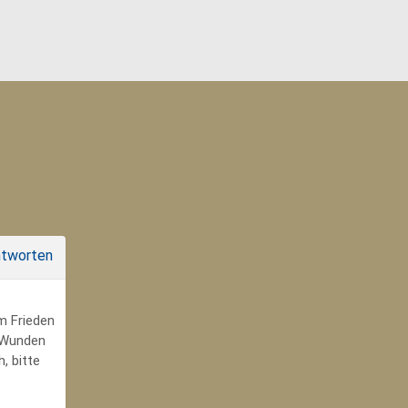
tworten
um Frieden
r Wunden
, bitte