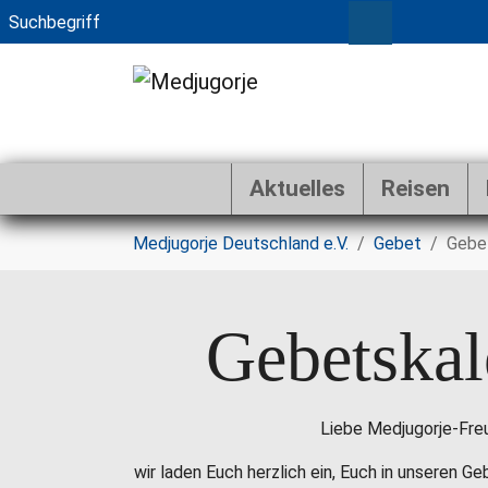
Aktuelles
Reisen
Zum Hauptinhalt springen
Sie sind hier:
Medjugorje Deutschland e.V.
Gebet
Gebe
Gebetskal
Liebe Medjugorje-Fre
wir laden Euch herzlich ein, Euch in unseren G