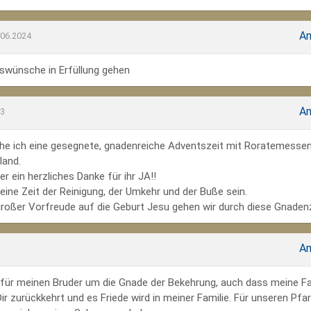
An
.06.2024
wünsche in Erfüllung gehen
An
23
he ich eine gesegnete, gnadenreiche Adventszeit mit Roratemesse
land.
r ein herzliches Danke für ihr JA!!
ine Zeit der Reinigung, der Umkehr und der Buße sein.
großer Vorfreude auf die Geburt Jesu gehen wir durch diese Gnadenz
An
te für meinen Bruder um die Gnade der Bekehrung, auch dass meine Fa
r zurückkehrt und es Friede wird in meiner Familie. Für unseren Pfar