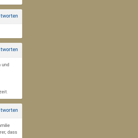
tworten
tworten
n und
eit.
tworten
milie
rer, dass