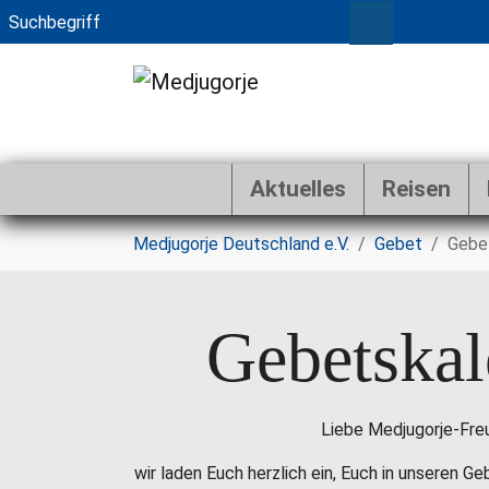
Aktuelles
Reisen
Zum Hauptinhalt springen
Sie sind hier:
Medjugorje Deutschland e.V.
Gebet
Gebe
Gebetskal
Liebe Medjugorje-Fre
wir laden Euch herzlich ein, Euch in unseren G