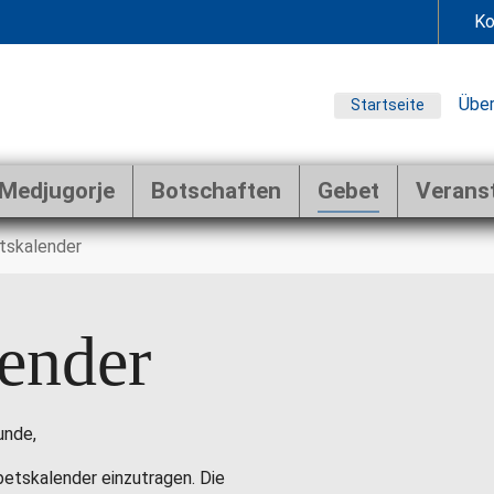
Ko
Über
Startseite
Medjugorje
Botschaften
Gebet
Verans
tskalender
ender
unde,
ebetskalender einzutragen. Die