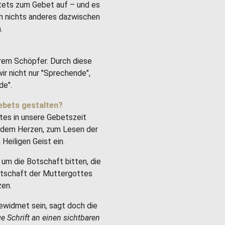
stets zum Gebet auf – und es
um nichts anderes dazwischen
.
rem Schöpfer. Durch diese
ir nicht nur "Sprechende",
de".
ebets gestalten?
tes in unsere Gebetszeit
it dem Herzen, zum Lesen der
Heiligen Geist ein.
um die Botschaft bitten, die
Botschaft der Muttergottes
zen.
ewidmet sein, sagt doch die
ge Schrift an einen sichtbaren