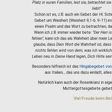
Platz in euren Familien, lest sie, betrachtet si
liebt!"
Schön ist es, z.B. auch ein Gebet der Hl. Sc
Gebet um Weisheit (Weisheit 9,1-6. 9-11) i
einen Psalm und das Wort zu betrachten, da
Wenn ich z.B. immer wieder bete:
"Der Herr i
fehlen",
kann ich das als Wahrheit über mein 
glaube, dass Dein Wort die Wahrheit ist, dass
nichts fehlen wird von dem, was ich wirklic
Leben neu in Deine Hand legen, Dich Hirte sein
Besonders hilfreich ist das
Hingabegebet von
aus Italien, , das uns dazu einlädt, all
Natürlich kann auch der Rosenkranz in eige
Muttergottesgebete gebet
Viel Freude beim Bet