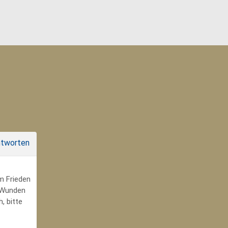
tworten
um Frieden
r Wunden
, bitte