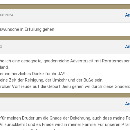
An
.06.2024
wünsche in Erfüllung gehen
An
23
he ich eine gesegnete, gnadenreiche Adventszeit mit Roratemesse
land.
r ein herzliches Danke für ihr JA!!
ine Zeit der Reinigung, der Umkehr und der Buße sein.
großer Vorfreude auf die Geburt Jesu gehen wir durch diese Gnadenz
An
te für meinen Bruder um die Gnade der Bekehrung, auch dass meine Fa
r zurückkehrt und es Friede wird in meiner Familie. Für unseren Pfar