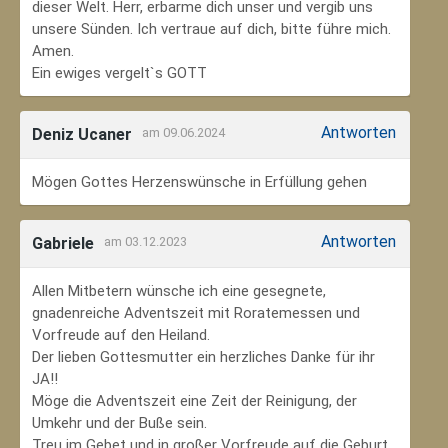
dieser Welt. Herr, erbarme dich unser und vergib uns
unsere Sünden. Ich vertraue auf dich, bitte führe mich.
Amen.
Ein ewiges vergelt`s GOTT
Antworten
Deniz Ucaner
am 09.06.2024
Mögen Gottes Herzenswünsche in Erfüllung gehen
Antworten
Gabriele
am 03.12.2023
Allen Mitbetern wünsche ich eine gesegnete,
gnadenreiche Adventszeit mit Roratemessen und
Vorfreude auf den Heiland.
Der lieben Gottesmutter ein herzliches Danke für ihr
JA!!
Möge die Adventszeit eine Zeit der Reinigung, der
Umkehr und der Buße sein.
Treu im Gebet und in großer Vorfreude auf die Geburt