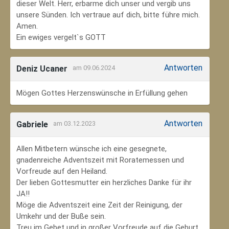
dieser Welt. Herr, erbarme dich unser und vergib uns
unsere Sünden. Ich vertraue auf dich, bitte führe mich.
Amen.
Ein ewiges vergelt`s GOTT
Antworten
Deniz Ucaner
am 09.06.2024
Mögen Gottes Herzenswünsche in Erfüllung gehen
Antworten
Gabriele
am 03.12.2023
Allen Mitbetern wünsche ich eine gesegnete,
gnadenreiche Adventszeit mit Roratemessen und
Vorfreude auf den Heiland.
Der lieben Gottesmutter ein herzliches Danke für ihr
JA!!
Möge die Adventszeit eine Zeit der Reinigung, der
Umkehr und der Buße sein.
Treu im Gebet und in großer Vorfreude auf die Geburt