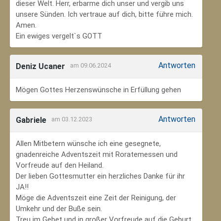
dieser Welt. Herr, erbarme dich unser und vergib uns
unsere Sünden. Ich vertraue auf dich, bitte führe mich.
Amen.
Ein ewiges vergelt`s GOTT
Antworten
Deniz Ucaner
am 09.06.2024
Mögen Gottes Herzenswünsche in Erfüllung gehen
Antworten
Gabriele
am 03.12.2023
Allen Mitbetern wünsche ich eine gesegnete,
gnadenreiche Adventszeit mit Roratemessen und
Vorfreude auf den Heiland.
Der lieben Gottesmutter ein herzliches Danke für ihr
JA!!
Möge die Adventszeit eine Zeit der Reinigung, der
Umkehr und der Buße sein.
Treu im Gebet und in großer Vorfreude auf die Geburt