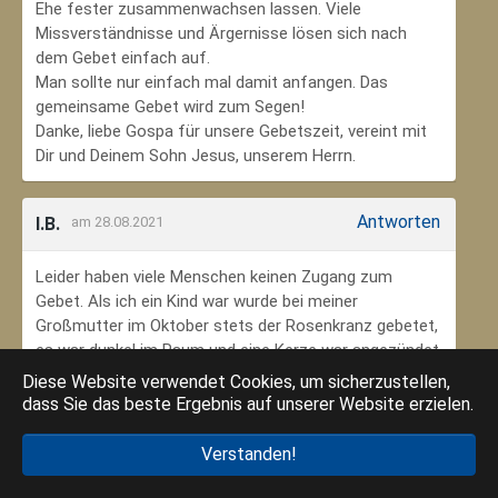
Ehe fester zusammenwachsen lassen. Viele
Missverständnisse und Ärgernisse lösen sich nach
dem Gebet einfach auf.
Man sollte nur einfach mal damit anfangen. Das
gemeinsame Gebet wird zum Segen!
Danke, liebe Gospa für unsere Gebetszeit, vereint mit
Dir und Deinem Sohn Jesus, unserem Herrn.
Antworten
I.B.
am 28.08.2021
Leider haben viele Menschen keinen Zugang zum
Gebet. Als ich ein Kind war wurde bei meiner
Großmutter im Oktober stets der Rosenkranz gebetet,
es war dunkel im Raum und eine Kerze war angezündet.
Ich habe mich ungeheuer geborgen gefühlt. Das weiß
Diese Website verwendet Cookies, um sicherzustellen,
ich jetzt im Alter sehr zu schätzen. Danke an meine
dass Sie das beste Ergebnis auf unserer Website erzielen.
Großmutter, dass ich so in den Glauben eingebunden
wurde.
Verstanden!
Danke an die Gottesmutter Maria, dass ich beten kann.