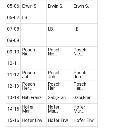
05-06
Erwin S.
Erwin S.
Erwin S.
06-07
I.B.
07-08
I.B.
I.B.
08-09
Posch
Posch
Posch
09-10
Nic…
Nic…
Nic…
10-11
Posch
Posch
Posch
11-12
Joh…
Joh…
Joh…
Posch
Posch
Posch
12-13
Her…
Her…
Her…
13-14
GabiFranz
Gabi,Fran…
Gabi,Fran…
Hofer
Hofer
Hofer
14-15
Mar…
Mar…
Mar…
15-16
Hofer Erw…
Hofer Erw…
Hofer Erw…