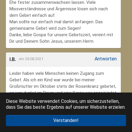
Ehe fester zusammenwachsen lassen. Viele
Missverständnisse und Ärgernisse lösen sich nach
dem Gebet einfach auf.
Man sollte nur einfach mal damit anfangen. Das
gemeinsame Gebet wird zum Segen!
Danke, liebe Gospa für unsere Gebetszeit, vereint mit
Dir und Deinem Sohn Jesus, unserem Herrn.
Antworten
I.B.
am 28.08.2021
Leider haben viele Menschen keinen Zugang zum
Gebet. Als ich ein Kind war wurde bei meiner
Großmutter im Oktober stets der Rosenkranz gebetet,
es war dunkel im Raum und eine Kerze war angezündet.
Ich habe mich ungeheuer geborgen gefühlt. Das weiß
Diese Website verwendet Cookies, um sicherzustellen,
ich jetzt im Alter sehr zu schätzen. Danke an meine
dass Sie das beste Ergebnis auf unserer Website erzielen.
Großmutter, dass ich so in den Glauben eingebunden
wurde.
Verstanden!
Danke an die Gottesmutter Maria, dass ich beten kann.