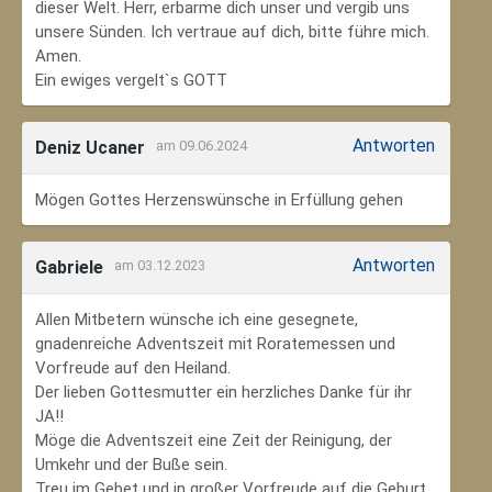
dieser Welt. Herr, erbarme dich unser und vergib uns
unsere Sünden. Ich vertraue auf dich, bitte führe mich.
Amen.
Ein ewiges vergelt`s GOTT
Antworten
Deniz Ucaner
am 09.06.2024
Mögen Gottes Herzenswünsche in Erfüllung gehen
Antworten
Gabriele
am 03.12.2023
Allen Mitbetern wünsche ich eine gesegnete,
gnadenreiche Adventszeit mit Roratemessen und
Vorfreude auf den Heiland.
Der lieben Gottesmutter ein herzliches Danke für ihr
JA!!
Möge die Adventszeit eine Zeit der Reinigung, der
Umkehr und der Buße sein.
Treu im Gebet und in großer Vorfreude auf die Geburt