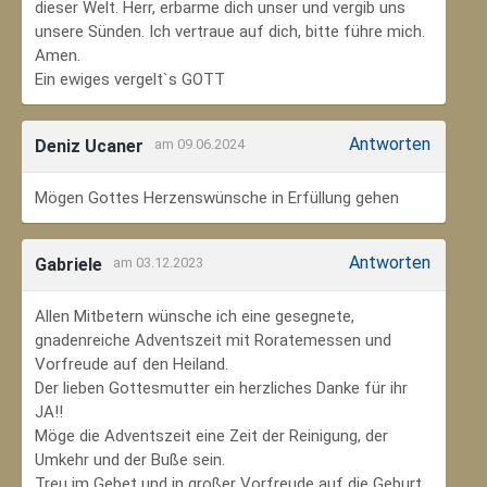
dieser Welt. Herr, erbarme dich unser und vergib uns
unsere Sünden. Ich vertraue auf dich, bitte führe mich.
Amen.
Ein ewiges vergelt`s GOTT
Antworten
Deniz Ucaner
am 09.06.2024
Mögen Gottes Herzenswünsche in Erfüllung gehen
Antworten
Gabriele
am 03.12.2023
Allen Mitbetern wünsche ich eine gesegnete,
gnadenreiche Adventszeit mit Roratemessen und
Vorfreude auf den Heiland.
Der lieben Gottesmutter ein herzliches Danke für ihr
JA!!
Möge die Adventszeit eine Zeit der Reinigung, der
Umkehr und der Buße sein.
Treu im Gebet und in großer Vorfreude auf die Geburt