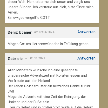
dieser Welt. Herr, erbarme dich unser und vergib uns
unsere Sünden. Ich vertraue auf dich, bitte führe mich.
Amen.
Ein ewiges vergelt`s GOTT
Antworten
Deniz Ucaner
am 09.06.2024
Mögen Gottes Herzenswünsche in Erfüllung gehen
Antworten
Gabriele
am 03.12.2023
Allen Mitbetern wünsche ich eine gesegnete,
gnadenreiche Adventszeit mit Roratemessen und
Vorfreude auf den Heiland.
Der lieben Gottesmutter ein herzliches Danke für ihr
JA!!
Möge die Adventszeit eine Zeit der Reinigung, der
Umkehr und der Buße sein.
Treu im Gebet und in großer Vorfreude auf die Geburt