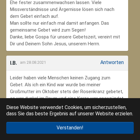
Ehe fester zusammenwachsen lassen. Viele
Missverständnisse und Ärgernisse lösen sich nach
dem Gebet einfach auf.
Man sollte nur einfach mal damit anfangen. Das
gemeinsame Gebet wird zum Segen!
Danke, liebe Gospa für unsere Gebetszeit, vereint mit
Dir und Deinem Sohn Jesus, unserem Herrn.
Antworten
I.B.
am 28.08.2021
Leider haben viele Menschen keinen Zugang zum
Gebet. Als ich ein Kind war wurde bei meiner
Großmutter im Oktober stets der Rosenkranz gebetet,
es war dunkel im Raum und eine Kerze war angezündet.
Ich habe mich ungeheuer geborgen gefühlt. Das weiß
Diese Website verwendet Cookies, um sicherzustellen,
ich jetzt im Alter sehr zu schätzen. Danke an meine
dass Sie das beste Ergebnis auf unserer Website erzielen.
Großmutter, dass ich so in den Glauben eingebunden
wurde.
Verstanden!
Danke an die Gottesmutter Maria, dass ich beten kann.