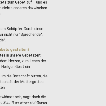
stets zum Gebet auf – und es
um nichts anderes dazwischen
.
rem Schöpfer. Durch diese
ir nicht nur "Sprechende",
de".
ebets gestalten?
tes in unsere Gebetszeit
it dem Herzen, zum Lesen der
Heiligen Geist ein.
um die Botschaft bitten, die
Botschaft der Muttergottes
zen.
ewidmet sein, sagt doch die
ge Schrift an einen sichtbaren