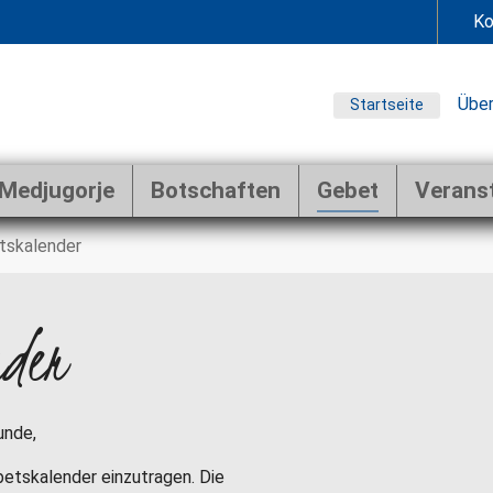
Ko
Über
Startseite
Medjugorje
Botschaften
Gebet
Verans
tskalender
nder
unde,
ebetskalender einzutragen. Die