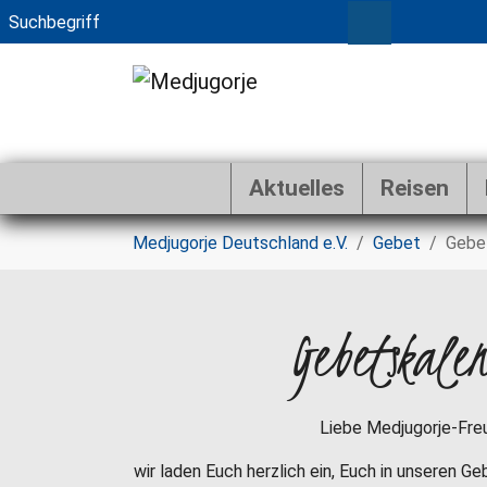
Aktuelles
Reisen
Zum Hauptinhalt springen
Sie sind hier:
Medjugorje Deutschland e.V.
Gebet
Gebe
Gebetskale
Liebe Medjugorje-Fre
wir laden Euch herzlich ein, Euch in unseren G