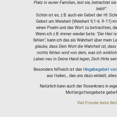
Platz in euren Familien, lest sie, betrachtet si
liebt!"
Schön ist es, z.B. auch ein Gebet der Hl. Sc
Gebet um Weisheit (Weisheit 9,1-6. 9-11) i
einen Psalm und das Wort zu betrachten, da
Wenn ich z.B. immer wieder bete:
"Der Herr i
fehlen",
kann ich das als Wahrheit über mein 
glaube, dass Dein Wort die Wahrheit ist, dass
nichts fehlen wird von dem, was ich wirklic
Leben neu in Deine Hand legen, Dich Hirte sein
Besonders hilfreich ist das
Hingabegebet von
aus Italien, , das uns dazu einlädt, all
Natürlich kann auch der Rosenkranz in eige
Muttergottesgebete gebet
Viel Freude beim Bet