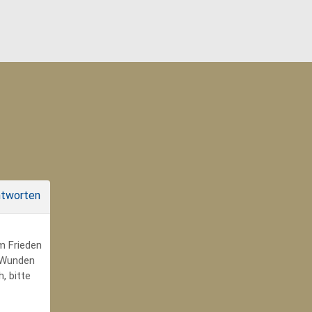
tworten
um Frieden
r Wunden
, bitte