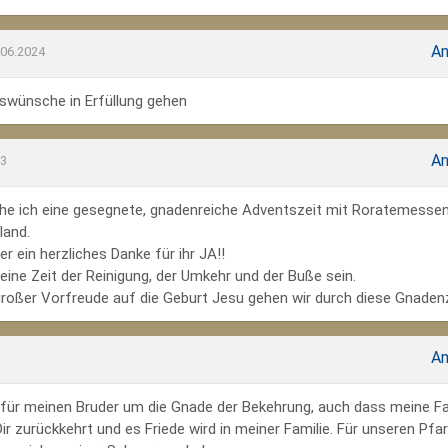
An
.06.2024
wünsche in Erfüllung gehen
An
23
he ich eine gesegnete, gnadenreiche Adventszeit mit Roratemesse
land.
r ein herzliches Danke für ihr JA!!
ine Zeit der Reinigung, der Umkehr und der Buße sein.
großer Vorfreude auf die Geburt Jesu gehen wir durch diese Gnadenz
An
te für meinen Bruder um die Gnade der Bekehrung, auch dass meine Fa
r zurückkehrt und es Friede wird in meiner Familie. Für unseren Pfar