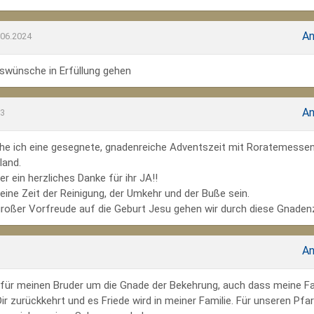
An
.06.2024
wünsche in Erfüllung gehen
An
23
he ich eine gesegnete, gnadenreiche Adventszeit mit Roratemesse
land.
r ein herzliches Danke für ihr JA!!
ine Zeit der Reinigung, der Umkehr und der Buße sein.
großer Vorfreude auf die Geburt Jesu gehen wir durch diese Gnadenz
An
te für meinen Bruder um die Gnade der Bekehrung, auch dass meine Fa
r zurückkehrt und es Friede wird in meiner Familie. Für unseren Pfar