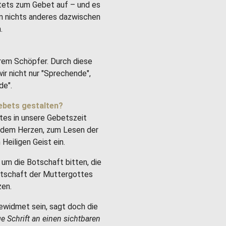
stets zum Gebet auf – und es
um nichts anderes dazwischen
.
rem Schöpfer. Durch diese
ir nicht nur "Sprechende",
de".
ebets gestalten?
tes in unsere Gebetszeit
it dem Herzen, zum Lesen der
Heiligen Geist ein.
um die Botschaft bitten, die
Botschaft der Muttergottes
zen.
ewidmet sein, sagt doch die
ge Schrift an einen sichtbaren