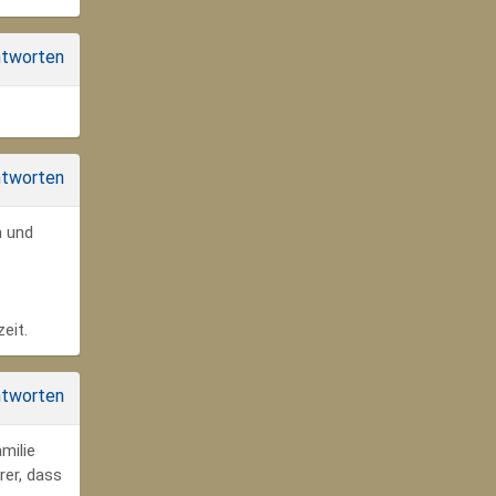
tworten
tworten
n und
eit.
tworten
milie
rer, dass