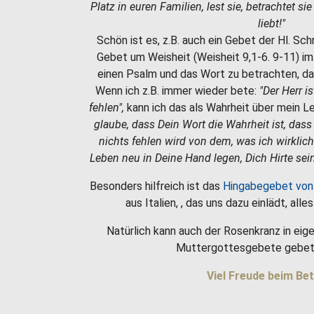
Platz in euren Familien, lest sie, betrachtet si
liebt!"
Schön ist es, z.B. auch ein Gebet der Hl. Sc
Gebet um Weisheit (Weisheit 9,1-6. 9-11) i
einen Psalm und das Wort zu betrachten, da
Wenn ich z.B. immer wieder bete:
"Der Herr i
fehlen",
kann ich das als Wahrheit über mein 
glaube, dass Dein Wort die Wahrheit ist, dass
nichts fehlen wird von dem, was ich wirklic
Leben neu in Deine Hand legen, Dich Hirte sein
Besonders hilfreich ist das
Hingabegebet von
aus Italien, , das uns dazu einlädt, all
Natürlich kann auch der Rosenkranz in eige
Muttergottesgebete gebet
Viel Freude beim Bet