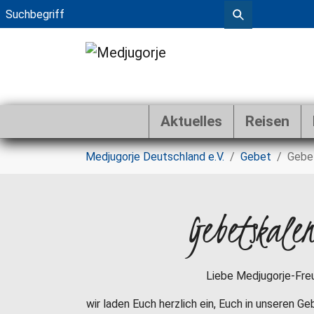
Aktuelles
Reisen
Zum Hauptinhalt springen
Sie sind hier:
Medjugorje Deutschland e.V.
Gebet
Gebe
Gebetskale
Liebe Medjugorje-Fre
wir laden Euch herzlich ein, Euch in unseren G