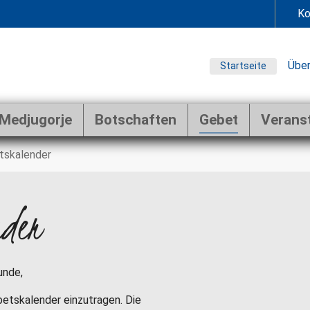
Ko
Über
Startseite
Medjugorje
Botschaften
Gebet
Verans
tskalender
nder
unde,
ebetskalender einzutragen. Die