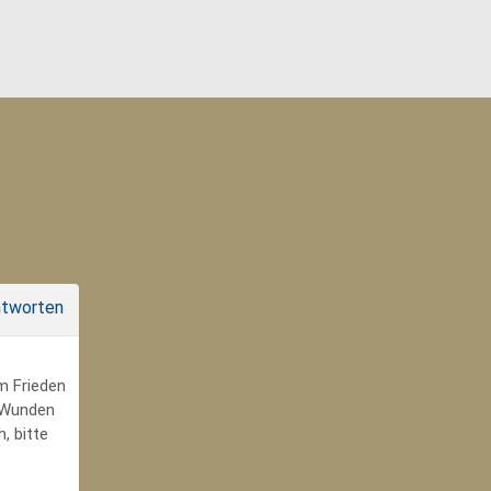
tworten
um Frieden
r Wunden
, bitte