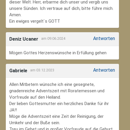
dieser Welt. Herr, erbarme dich unser und vergib uns
unsere Sünden. Ich vertraue auf dich, bitte führe mich.
Amen.
Ein ewiges vergelt`s GOTT
Antworten
Deniz Ucaner
am 09.06.2024
Mögen Gottes Herzenswünsche in Erfüllung gehen
Antworten
Gabriele
am 03.12.2023
Allen Mitbetern wünsche ich eine gesegnete,
gnadenreiche Adventszeit mit Roratemessen und
Vorfreude auf den Heiland.
Der lieben Gottesmutter ein herzliches Danke für ihr
JA!!
Möge die Adventszeit eine Zeit der Reinigung, der
Umkehr und der Buße sein.
Treu im Gebet und in großer Vorfreude auf die Geburt