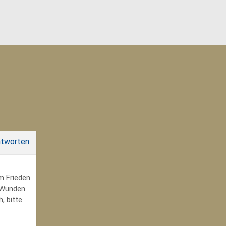
tworten
um Frieden
r Wunden
, bitte