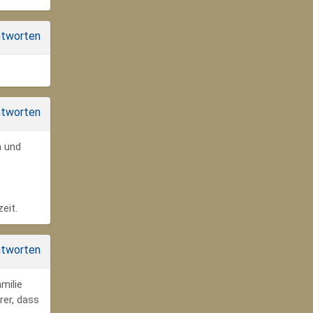
tworten
tworten
n und
eit.
tworten
milie
rer, dass