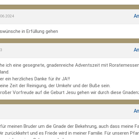
An
.06.2024
wünsche in Erfüllung gehen
An
23
he ich eine gesegnete, gnadenreiche Adventszeit mit Roratemesse
land.
r ein herzliches Danke für ihr JA!!
ine Zeit der Reinigung, der Umkehr und der Buße sein.
großer Vorfreude auf die Geburt Jesu gehen wir durch diese Gnadenz
An
te für meinen Bruder um die Gnade der Bekehrung, auch dass meine Fa
r zurückkehrt und es Friede wird in meiner Familie. Für unseren Pfar