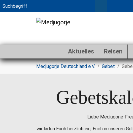
Aktuelles
Reisen
Zum Hauptinhalt springen
Sie sind hier:
Medjugorje Deutschland e.V.
Gebet
Gebe
Gebetskal
Liebe Medjugorje-Fre
wir laden Euch herzlich ein, Euch in unseren G