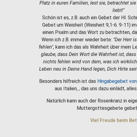
Platz in euren Familien, lest sie, betrachtet si
liebt!"
Schön ist es, z.B. auch ein Gebet der Hl. Sc
Gebet um Weisheit (Weisheit 9,1-6. 9-11) i
einen Psalm und das Wort zu betrachten, da
Wenn ich z.B. immer wieder bete:
"Der Herr i
fehlen",
kann ich das als Wahrheit über mein 
glaube, dass Dein Wort die Wahrheit ist, dass
nichts fehlen wird von dem, was ich wirklic
Leben neu in Deine Hand legen, Dich Hirte sein
Besonders hilfreich ist das
Hingabegebet von
aus Italien, , das uns dazu einlädt, all
Natürlich kann auch der Rosenkranz in eige
Muttergottesgebete gebet
Viel Freude beim Bet