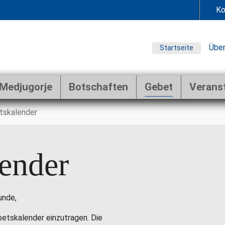
Ko
Über
Startseite
Medjugorje
Botschaften
Gebet
Verans
tskalender
ender
unde,
ebetskalender einzutragen. Die