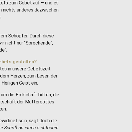
stets zum Gebet auf – und es
um nichts anderes dazwischen
.
rem Schöpfer. Durch diese
ir nicht nur "Sprechende",
de".
ebets gestalten?
tes in unsere Gebetszeit
it dem Herzen, zum Lesen der
Heiligen Geist ein.
um die Botschaft bitten, die
Botschaft der Muttergottes
zen.
ewidmet sein, sagt doch die
ge Schrift an einen sichtbaren