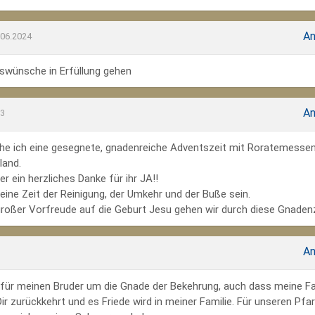
An
.06.2024
wünsche in Erfüllung gehen
An
23
he ich eine gesegnete, gnadenreiche Adventszeit mit Roratemesse
land.
r ein herzliches Danke für ihr JA!!
ine Zeit der Reinigung, der Umkehr und der Buße sein.
großer Vorfreude auf die Geburt Jesu gehen wir durch diese Gnadenz
An
te für meinen Bruder um die Gnade der Bekehrung, auch dass meine Fa
r zurückkehrt und es Friede wird in meiner Familie. Für unseren Pfar