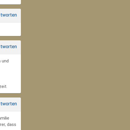
tworten
tworten
n und
eit.
tworten
milie
rer, dass