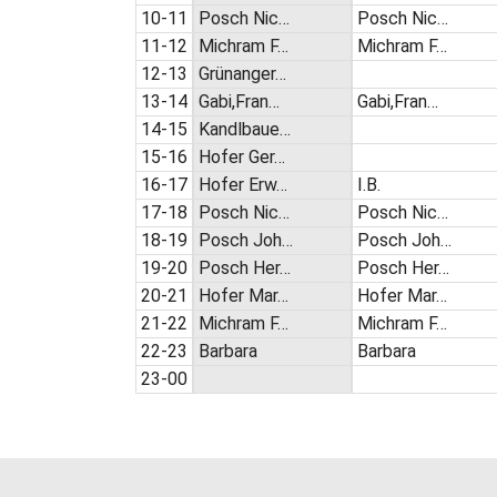
10-11
Posch Nic…
Posch Nic…
11-12
Michram F…
Michram F…
12-13
Grünanger…
13-14
Gabi,Fran…
Gabi,Fran…
14-15
Kandlbaue…
15-16
Hofer Ger…
16-17
Hofer Erw…
I.B.
17-18
Posch Nic…
Posch Nic…
18-19
Posch Joh…
Posch Joh…
19-20
Posch Her…
Posch Her…
20-21
Hofer Mar…
Hofer Mar…
21-22
Michram F…
Michram F…
22-23
Barbara
Barbara
23-00