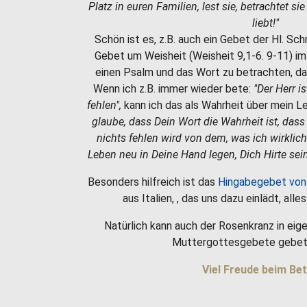
Platz in euren Familien, lest sie, betrachtet si
liebt!"
Schön ist es, z.B. auch ein Gebet der Hl. Sc
Gebet um Weisheit (Weisheit 9,1-6. 9-11) i
einen Psalm und das Wort zu betrachten, da
Wenn ich z.B. immer wieder bete:
"Der Herr i
fehlen",
kann ich das als Wahrheit über mein 
glaube, dass Dein Wort die Wahrheit ist, dass
nichts fehlen wird von dem, was ich wirklic
Leben neu in Deine Hand legen, Dich Hirte sein
Besonders hilfreich ist das
Hingabegebet von
aus Italien, , das uns dazu einlädt, all
Natürlich kann auch der Rosenkranz in eige
Muttergottesgebete gebet
Viel Freude beim Bet