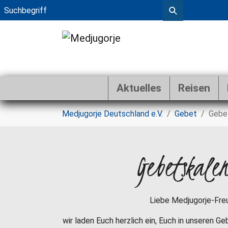
Aktuelles
Reisen
Zum Hauptinhalt springen
Sie sind hier:
Medjugorje Deutschland e.V.
Gebet
Gebe
Gebetskale
Liebe Medjugorje-Fre
wir laden Euch herzlich ein, Euch in unseren G