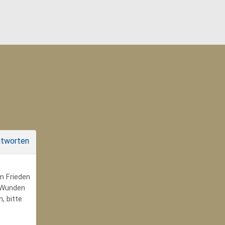
tworten
um Frieden
r Wunden
, bitte