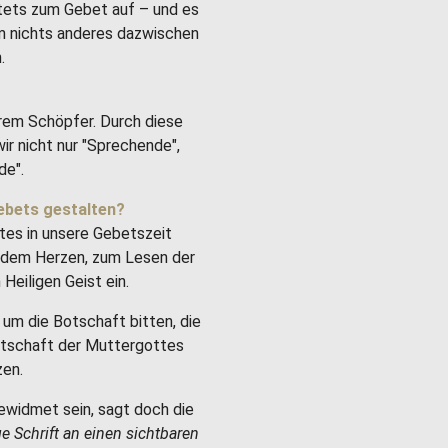
stets zum Gebet auf – und es
um nichts anderes dazwischen
.
rem Schöpfer. Durch diese
ir nicht nur "Sprechende",
de".
ebets gestalten?
tes in unsere Gebetszeit
it dem Herzen, zum Lesen der
Heiligen Geist ein.
um die Botschaft bitten, die
Botschaft der Muttergottes
zen.
ewidmet sein, sagt doch die
ge Schrift an einen sichtbaren