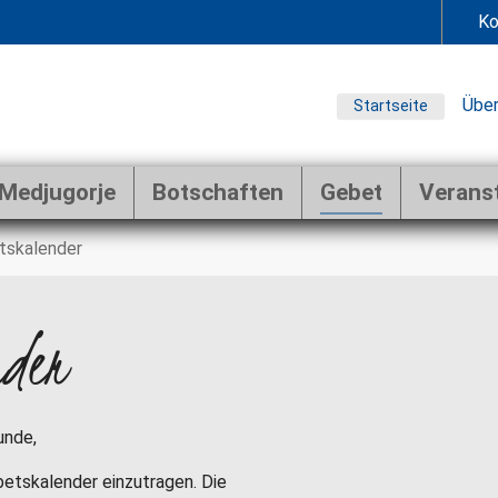
Ko
Über
Startseite
Medjugorje
Botschaften
Gebet
Verans
tskalender
nder
unde,
ebetskalender einzutragen. Die