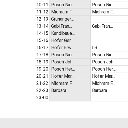
10-11
Posch Nic…
Posch Nic…
11-12
Michram F…
Michram F…
12-13
Grünanger…
13-14
Gabi,Fran…
Gabi,Fran…
14-15
Kandlbaue…
15-16
Hofer Ger…
16-17
Hofer Erw…
I.B.
17-18
Posch Nic…
Posch Nic…
18-19
Posch Joh…
Posch Joh…
19-20
Posch Her…
Posch Her…
20-21
Hofer Mar…
Hofer Mar…
21-22
Michram F…
Michram F…
22-23
Barbara
Barbara
23-00