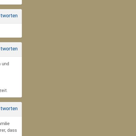
tworten
tworten
n und
eit.
tworten
milie
rer, dass