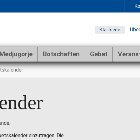
Ko
Über
Startseite
Medjugorje
Botschaften
Gebet
Verans
tskalender
ender
unde,
ebetskalender einzutragen. Die