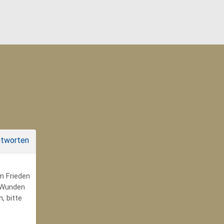
tworten
um Frieden
r Wunden
, bitte