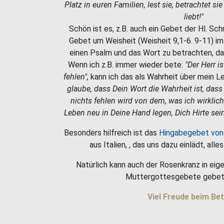
Platz in euren Familien, lest sie, betrachtet si
liebt!"
Schön ist es, z.B. auch ein Gebet der Hl. Sc
Gebet um Weisheit (Weisheit 9,1-6. 9-11) i
einen Psalm und das Wort zu betrachten, da
Wenn ich z.B. immer wieder bete:
"Der Herr i
fehlen",
kann ich das als Wahrheit über mein 
glaube, dass Dein Wort die Wahrheit ist, dass
nichts fehlen wird von dem, was ich wirklic
Leben neu in Deine Hand legen, Dich Hirte sein
Besonders hilfreich ist das
Hingabegebet von
aus Italien, , das uns dazu einlädt, all
Natürlich kann auch der Rosenkranz in eige
Muttergottesgebete gebet
Viel Freude beim Bet