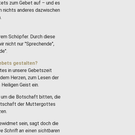
stets zum Gebet auf – und es
um nichts anderes dazwischen
.
rem Schöpfer. Durch diese
ir nicht nur "Sprechende",
de".
ebets gestalten?
tes in unsere Gebetszeit
it dem Herzen, zum Lesen der
Heiligen Geist ein.
um die Botschaft bitten, die
Botschaft der Muttergottes
zen.
ewidmet sein, sagt doch die
ge Schrift an einen sichtbaren