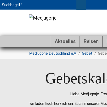
Aktuelles
Reisen
Zum Hauptinhalt springen
Sie sind hier:
Medjugorje Deutschland e.V.
Gebet
Gebe
Gebetskal
Liebe Medjugorje-Fre
wir laden Euch herzlich ein, Euch in unseren G