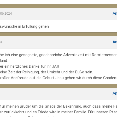
An
.06.2024
wünsche in Erfüllung gehen
An
23
he ich eine gesegnete, gnadenreiche Adventszeit mit Roratemesse
land.
r ein herzliches Danke für ihr JA!!
ine Zeit der Reinigung, der Umkehr und der Buße sein.
großer Vorfreude auf die Geburt Jesu gehen wir durch diese Gnadenz
An
te für meinen Bruder um die Gnade der Bekehrung, auch dass meine Fa
r zurückkehrt und es Friede wird in meiner Familie. Für unseren Pfar