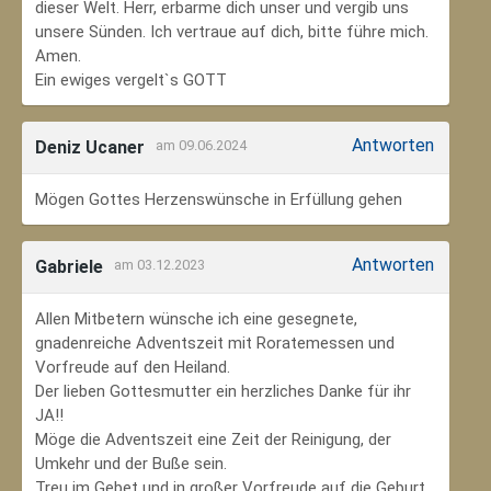
dieser Welt. Herr, erbarme dich unser und vergib uns
unsere Sünden. Ich vertraue auf dich, bitte führe mich.
Amen.
Ein ewiges vergelt`s GOTT
Antworten
Deniz Ucaner
am 09.06.2024
Mögen Gottes Herzenswünsche in Erfüllung gehen
Antworten
Gabriele
am 03.12.2023
Allen Mitbetern wünsche ich eine gesegnete,
gnadenreiche Adventszeit mit Roratemessen und
Vorfreude auf den Heiland.
Der lieben Gottesmutter ein herzliches Danke für ihr
JA!!
Möge die Adventszeit eine Zeit der Reinigung, der
Umkehr und der Buße sein.
Treu im Gebet und in großer Vorfreude auf die Geburt