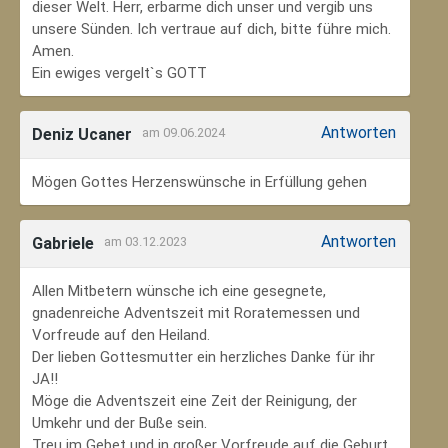
dieser Welt. Herr, erbarme dich unser und vergib uns
unsere Sünden. Ich vertraue auf dich, bitte führe mich.
Amen.
Ein ewiges vergelt`s GOTT
Antworten
Deniz Ucaner
am 09.06.2024
Mögen Gottes Herzenswünsche in Erfüllung gehen
Antworten
Gabriele
am 03.12.2023
Allen Mitbetern wünsche ich eine gesegnete,
gnadenreiche Adventszeit mit Roratemessen und
Vorfreude auf den Heiland.
Der lieben Gottesmutter ein herzliches Danke für ihr
JA!!
Möge die Adventszeit eine Zeit der Reinigung, der
Umkehr und der Buße sein.
Treu im Gebet und in großer Vorfreude auf die Geburt