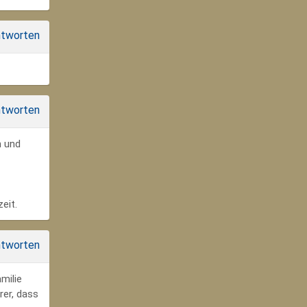
tworten
tworten
n und
eit.
tworten
milie
rer, dass