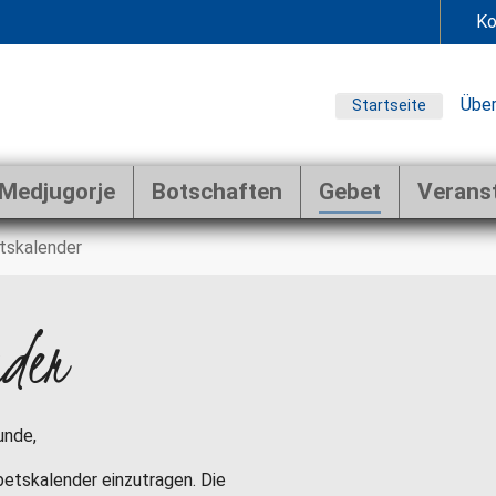
Ko
Über
Startseite
Medjugorje
Botschaften
Gebet
Verans
tskalender
nder
unde,
ebetskalender einzutragen. Die