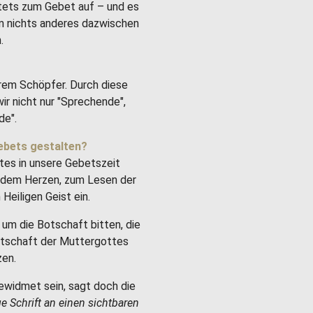
stets zum Gebet auf – und es
um nichts anderes dazwischen
.
rem Schöpfer. Durch diese
ir nicht nur "Sprechende",
de".
ebets gestalten?
tes in unsere Gebetszeit
it dem Herzen, zum Lesen der
Heiligen Geist ein.
um die Botschaft bitten, die
Botschaft der Muttergottes
zen.
ewidmet sein, sagt doch die
ge Schrift an einen sichtbaren