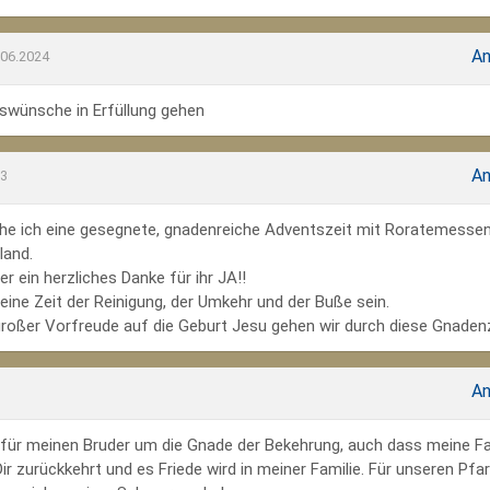
An
.06.2024
wünsche in Erfüllung gehen
An
23
he ich eine gesegnete, gnadenreiche Adventszeit mit Roratemesse
land.
r ein herzliches Danke für ihr JA!!
ine Zeit der Reinigung, der Umkehr und der Buße sein.
großer Vorfreude auf die Geburt Jesu gehen wir durch diese Gnadenz
An
te für meinen Bruder um die Gnade der Bekehrung, auch dass meine Fa
r zurückkehrt und es Friede wird in meiner Familie. Für unseren Pfar