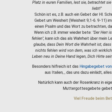
Platz in euren Familien, lest sie, betrachtet si
liebt!"
Schön ist es, z.B. auch ein Gebet der Hl. Sc
Gebet um Weisheit (Weisheit 9,1-6. 9-11) i
einen Psalm und das Wort zu betrachten, da
Wenn ich z.B. immer wieder bete:
"Der Herr i
fehlen",
kann ich das als Wahrheit über mein 
glaube, dass Dein Wort die Wahrheit ist, dass
nichts fehlen wird von dem, was ich wirklic
Leben neu in Deine Hand legen, Dich Hirte sein
Besonders hilfreich ist das
Hingabegebet von
aus Italien, , das uns dazu einlädt, all
Natürlich kann auch der Rosenkranz in eige
Muttergottesgebete gebet
Viel Freude beim Bet