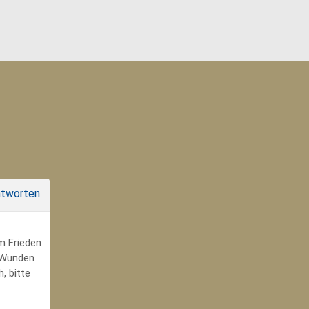
tworten
um Frieden
r Wunden
, bitte