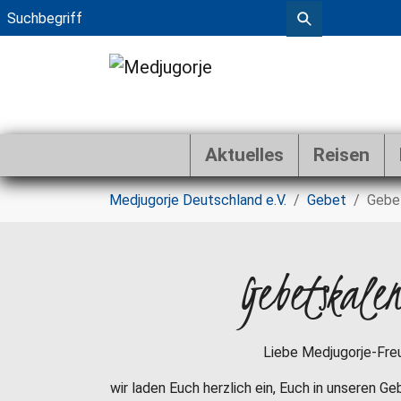
Aktuelles
Reisen
Zum Hauptinhalt springen
Sie sind hier:
Medjugorje Deutschland e.V.
Gebet
Gebe
Gebetskale
Liebe Medjugorje-Fre
wir laden Euch herzlich ein, Euch in unseren G