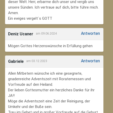
dieser Welt. Herr, erbarme dich unser und vergib uns
unsere Sünden. Ich vertraue auf dich, bitte führe mich.
Amen.
Ein ewiges vergelt`s GOTT
Antworten
Deniz Ucaner
am 09.06.2024
Mögen Gottes Herzenswünsche in Erfüllung gehen
Antworten
Gabriele
am 03.12.2023
Allen Mitbetern wünsche ich eine gesegnete,
gnadenreiche Adventszeit mit Roratemessen und
Vorfreude auf den Heiland.
Der lieben Gottesmutter ein herzliches Danke für ihr
JA!!
Möge die Adventszeit eine Zeit der Reinigung, der
Umkehr und der Buße sein.
Treu im Gebet und in großer Vorfreude auf die Geburt