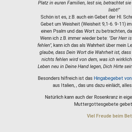
Platz in euren Familien, lest sie, betrachtet si
liebt!"
Schön ist es, z.B. auch ein Gebet der Hl. Sc
Gebet um Weisheit (Weisheit 9,1-6. 9-11) i
einen Psalm und das Wort zu betrachten, da
Wenn ich z.B. immer wieder bete:
"Der Herr i
fehlen",
kann ich das als Wahrheit über mein 
glaube, dass Dein Wort die Wahrheit ist, dass
nichts fehlen wird von dem, was ich wirklic
Leben neu in Deine Hand legen, Dich Hirte sein
Besonders hilfreich ist das
Hingabegebet von
aus Italien, , das uns dazu einlädt, all
Natürlich kann auch der Rosenkranz in eige
Muttergottesgebete gebet
Viel Freude beim Bet