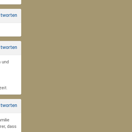
tworten
tworten
n und
eit.
tworten
milie
rer, dass