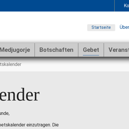
Ko
Über
Startseite
Medjugorje
Botschaften
Gebet
Verans
tskalender
ender
unde,
ebetskalender einzutragen. Die