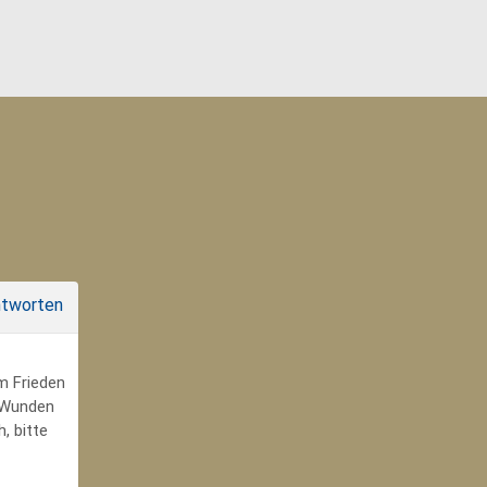
tworten
um Frieden
r Wunden
, bitte