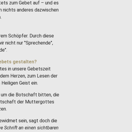
stets zum Gebet auf – und es
um nichts anderes dazwischen
.
rem Schöpfer. Durch diese
ir nicht nur "Sprechende",
de".
ebets gestalten?
tes in unsere Gebetszeit
it dem Herzen, zum Lesen der
Heiligen Geist ein.
um die Botschaft bitten, die
Botschaft der Muttergottes
zen.
ewidmet sein, sagt doch die
ge Schrift an einen sichtbaren