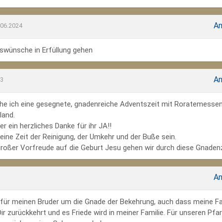
An
.06.2024
wünsche in Erfüllung gehen
An
23
he ich eine gesegnete, gnadenreiche Adventszeit mit Roratemesse
land.
r ein herzliches Danke für ihr JA!!
ine Zeit der Reinigung, der Umkehr und der Buße sein.
großer Vorfreude auf die Geburt Jesu gehen wir durch diese Gnadenz
An
te für meinen Bruder um die Gnade der Bekehrung, auch dass meine Fa
r zurückkehrt und es Friede wird in meiner Familie. Für unseren Pfar