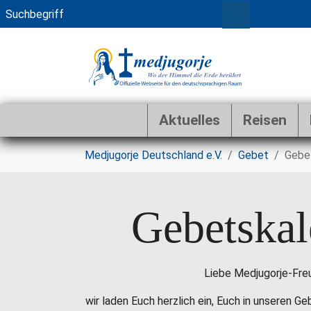
Aktuelles
Reisen
Zum Hauptinhalt springen
Sie sind hier:
Medjugorje Deutschland e.V.
Gebet
Gebe
Gebetskal
Liebe Medjugorje-Fre
wir laden Euch herzlich ein, Euch in unseren G