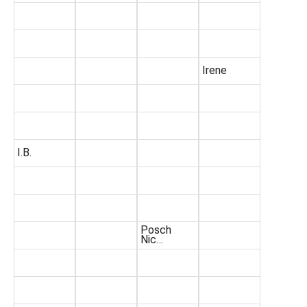
Irene
I.B.
Posch
Nic…