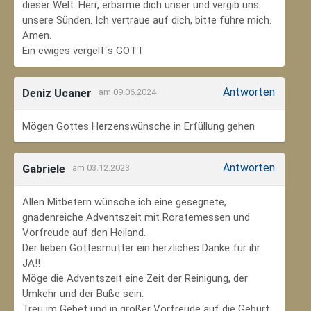
dieser Welt. Herr, erbarme dich unser und vergib uns
unsere Sünden. Ich vertraue auf dich, bitte führe mich.
Amen.
Ein ewiges vergelt`s GOTT
Antworten
Deniz Ucaner
am 09.06.2024
Mögen Gottes Herzenswünsche in Erfüllung gehen
Antworten
Gabriele
am 03.12.2023
Allen Mitbetern wünsche ich eine gesegnete,
gnadenreiche Adventszeit mit Roratemessen und
Vorfreude auf den Heiland.
Der lieben Gottesmutter ein herzliches Danke für ihr
JA!!
Möge die Adventszeit eine Zeit der Reinigung, der
Umkehr und der Buße sein.
Treu im Gebet und in großer Vorfreude auf die Geburt