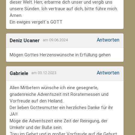
dieser Welt. Herr, erbarme dich unser und vergib uns
unsere Sünden. Ich vertraue auf dich, bitte führe mich.
Amen.
Ein ewiges vergelt`s GOTT
Antworten
Deniz Ucaner
am 09.06.2024
Mögen Gottes Herzenswünsche in Erfüllung gehen
Antworten
Gabriele
am 03.12.2023
Allen Mitbetern wünsche ich eine gesegnete,
gnadenreiche Adventszeit mit Roratemessen und
Vorfreude auf den Heiland.
Der lieben Gottesmutter ein herzliches Danke für ihr
JA!!
Möge die Adventszeit eine Zeit der Reinigung, der
Umkehr und der Buße sein.
Treu im Gebet und in großer Vorfreude auf die Geburt