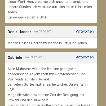
dieser Welt. Herr, erbarme dich unser und vergib uns
unsere Sünden. Ich vertraue auf dich, bitte führe mich.
Amen.
Ein ewiges vergelt`s GOTT
Antworten
Deniz Ucaner
am 09.06.2024
Mögen Gottes Herzenswünsche in Erfüllung gehen
Antworten
Gabriele
am 03.12.2023
Allen Mitbetern wünsche ich eine gesegnete,
gnadenreiche Adventszeit mit Roratemessen und
Vorfreude auf den Heiland.
Der lieben Gottesmutter ein herzliches Danke für ihr
JA!!
Möge die Adventszeit eine Zeit der Reinigung, der
Umkehr und der Buße sein.
Treu im Gebet und in großer Vorfreude auf die Geburt