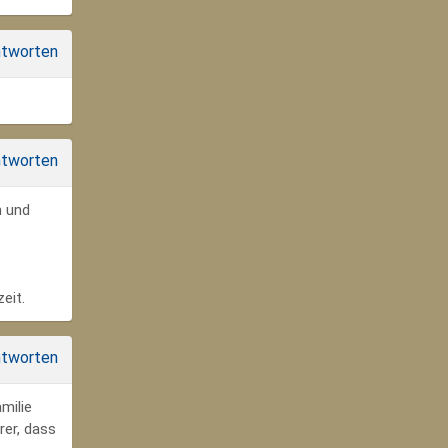
tworten
tworten
n und
eit.
tworten
milie
rer, dass