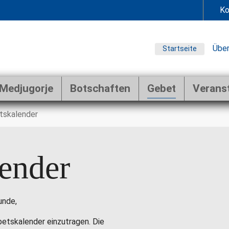
Ko
Über
Startseite
Medjugorje
Botschaften
Gebet
Verans
tskalender
ender
unde,
ebetskalender einzutragen. Die