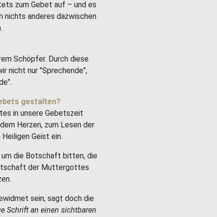
stets zum Gebet auf – und es
um nichts anderes dazwischen
.
rem Schöpfer. Durch diese
ir nicht nur "Sprechende",
de".
ebets gestalten?
tes in unsere Gebetszeit
it dem Herzen, zum Lesen der
Heiligen Geist ein.
um die Botschaft bitten, die
Botschaft der Muttergottes
zen.
ewidmet sein, sagt doch die
ge Schrift an einen sichtbaren