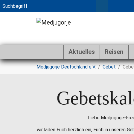
Aktuelles
Reisen
Zum Hauptinhalt springen
Sie sind hier:
Medjugorje Deutschland e.V.
Gebet
Gebe
Gebetskal
Liebe Medjugorje-Fre
wir laden Euch herzlich ein, Euch in unseren G