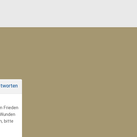
tworten
um Frieden
r Wunden
, bitte