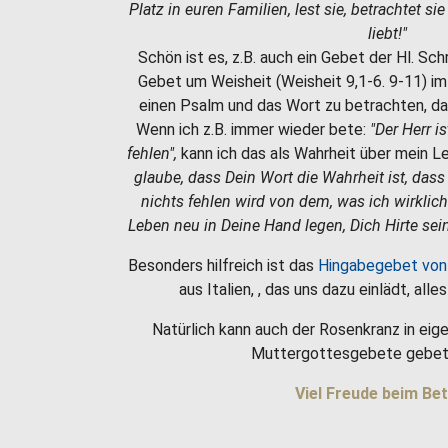
Platz in euren Familien, lest sie, betrachtet si
liebt!"
Schön ist es, z.B. auch ein Gebet der Hl. Sc
Gebet um Weisheit (Weisheit 9,1-6. 9-11) i
einen Psalm und das Wort zu betrachten, da
Wenn ich z.B. immer wieder bete:
"Der Herr i
fehlen",
kann ich das als Wahrheit über mein 
glaube, dass Dein Wort die Wahrheit ist, dass
nichts fehlen wird von dem, was ich wirklic
Leben neu in Deine Hand legen, Dich Hirte sein
Besonders hilfreich ist das
Hingabegebet von
aus Italien, , das uns dazu einlädt, all
Natürlich kann auch der Rosenkranz in eige
Muttergottesgebete gebet
Viel Freude beim Bet