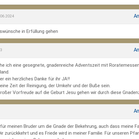
An
.06.2024
wünsche in Erfüllung gehen
An
23
he ich eine gesegnete, gnadenreiche Adventszeit mit Roratemesse
land.
r ein herzliches Danke für ihr JA!!
ine Zeit der Reinigung, der Umkehr und der Buße sein.
großer Vorfreude auf die Geburt Jesu gehen wir durch diese Gnadenz
An
te für meinen Bruder um die Gnade der Bekehrung, auch dass meine Fa
r zurückkehrt und es Friede wird in meiner Familie. Für unseren Pfar