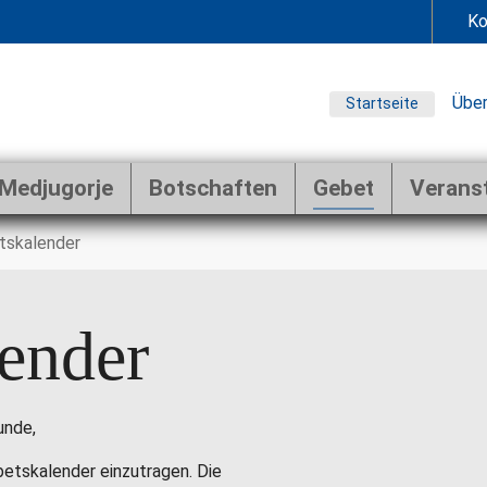
Ko
Über
Startseite
Medjugorje
Botschaften
Gebet
Verans
tskalender
ender
unde,
ebetskalender einzutragen. Die