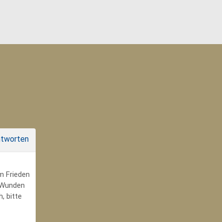
tworten
um Frieden
r Wunden
, bitte