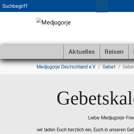
Aktuelles
Reisen
Zum Hauptinhalt springen
Sie sind hier:
Medjugorje Deutschland e.V.
Gebet
Gebe
Gebetskal
Liebe Medjugorje-Fre
wir laden Euch herzlich ein, Euch in unseren G