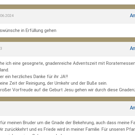
An
.06.2024
wünsche in Erfüllung gehen
An
23
he ich eine gesegnete, gnadenreiche Adventszeit mit Roratemesse
land.
r ein herzliches Danke für ihr JA!!
ine Zeit der Reinigung, der Umkehr und der Buße sein.
großer Vorfreude auf die Geburt Jesu gehen wir durch diese Gnadenz
An
te für meinen Bruder um die Gnade der Bekehrung, auch dass meine Fa
r zurückkehrt und es Friede wird in meiner Familie. Für unseren Pfar