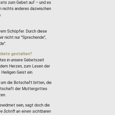
stets zum Gebet auf – und es
um nichts anderes dazwischen
.
rem Schöpfer. Durch diese
ir nicht nur "Sprechende",
de".
ebets gestalten?
tes in unsere Gebetszeit
it dem Herzen, zum Lesen der
Heiligen Geist ein.
um die Botschaft bitten, die
Botschaft der Muttergottes
zen.
ewidmet sein, sagt doch die
ge Schrift an einen sichtbaren