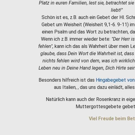
Platz in euren Familien, lest sie, betrachtet si
liebt!"
Schön ist es, z.B. auch ein Gebet der Hl. Sc
Gebet um Weisheit (Weisheit 9,1-6. 9-11) i
einen Psalm und das Wort zu betrachten, da
Wenn ich z.B. immer wieder bete:
"Der Herr i
fehlen",
kann ich das als Wahrheit über mein 
glaube, dass Dein Wort die Wahrheit ist, dass
nichts fehlen wird von dem, was ich wirklic
Leben neu in Deine Hand legen, Dich Hirte sein
Besonders hilfreich ist das
Hingabegebet von
aus Italien, , das uns dazu einlädt, all
Natürlich kann auch der Rosenkranz in eige
Muttergottesgebete gebet
Viel Freude beim Bet