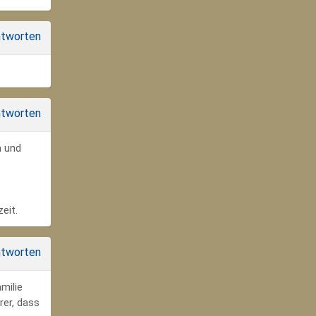
tworten
tworten
n und
eit.
tworten
milie
rer, dass