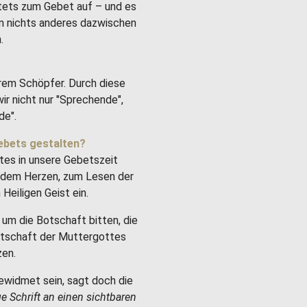
stets zum Gebet auf – und es
um nichts anderes dazwischen
.
rem Schöpfer. Durch diese
ir nicht nur "Sprechende",
de".
ebets gestalten?
tes in unsere Gebetszeit
it dem Herzen, zum Lesen der
Heiligen Geist ein.
um die Botschaft bitten, die
Botschaft der Muttergottes
zen.
ewidmet sein, sagt doch die
ge Schrift an einen sichtbaren