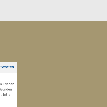
tworten
um Frieden
r Wunden
, bitte