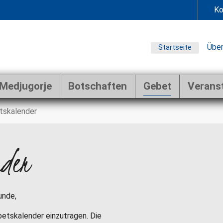
Ko
Über
Startseite
Medjugorje
Botschaften
Gebet
Verans
tskalender
nder
unde,
ebetskalender einzutragen. Die