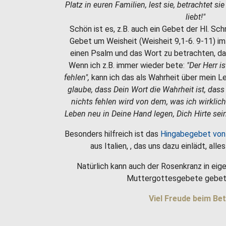
Platz in euren Familien, lest sie, betrachtet si
liebt!"
Schön ist es, z.B. auch ein Gebet der Hl. Sc
Gebet um Weisheit (Weisheit 9,1-6. 9-11) i
einen Psalm und das Wort zu betrachten, da
Wenn ich z.B. immer wieder bete:
"Der Herr i
fehlen",
kann ich das als Wahrheit über mein 
glaube, dass Dein Wort die Wahrheit ist, dass
nichts fehlen wird von dem, was ich wirklic
Leben neu in Deine Hand legen, Dich Hirte sein
Besonders hilfreich ist das
Hingabegebet von
aus Italien, , das uns dazu einlädt, all
Natürlich kann auch der Rosenkranz in eige
Muttergottesgebete gebet
Viel Freude beim Bet