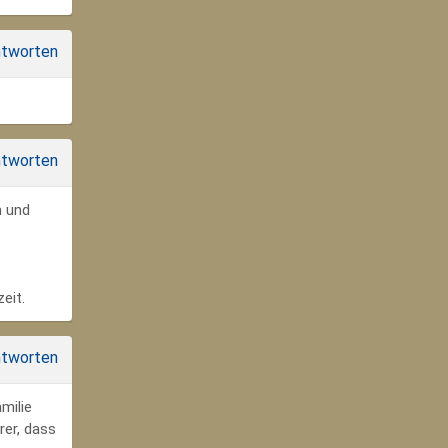
tworten
tworten
n und
eit.
tworten
milie
rer, dass