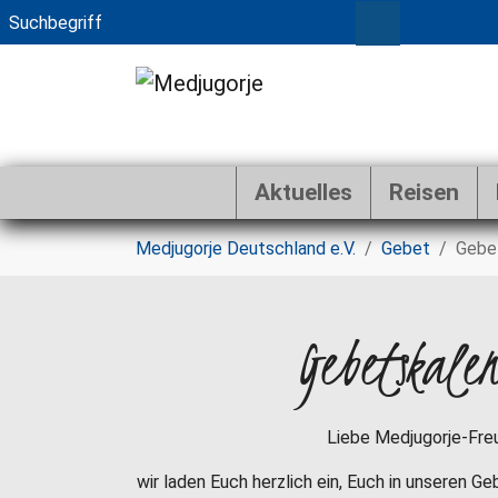
Aktuelles
Reisen
Zum Hauptinhalt springen
Sie sind hier:
Medjugorje Deutschland e.V.
Gebet
Gebe
Gebetskale
Liebe Medjugorje-Fre
wir laden Euch herzlich ein, Euch in unseren G