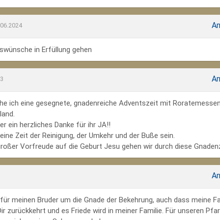
An
.06.2024
wünsche in Erfüllung gehen
An
23
he ich eine gesegnete, gnadenreiche Adventszeit mit Roratemesse
land.
r ein herzliches Danke für ihr JA!!
ine Zeit der Reinigung, der Umkehr und der Buße sein.
großer Vorfreude auf die Geburt Jesu gehen wir durch diese Gnadenz
An
te für meinen Bruder um die Gnade der Bekehrung, auch dass meine Fa
r zurückkehrt und es Friede wird in meiner Familie. Für unseren Pfar