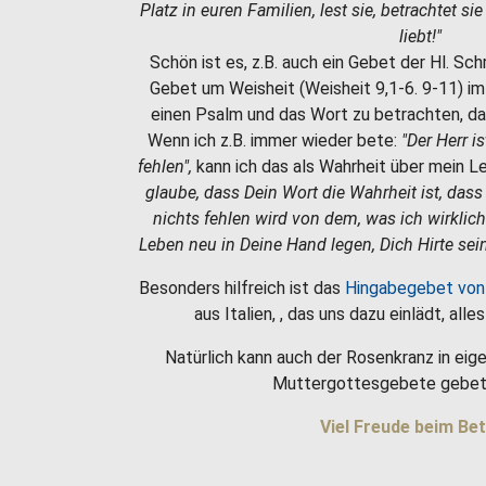
Platz in euren Familien, lest sie, betrachtet si
liebt!"
Schön ist es, z.B. auch ein Gebet der Hl. Sc
Gebet um Weisheit (Weisheit 9,1-6. 9-11) i
einen Psalm und das Wort zu betrachten, da
Wenn ich z.B. immer wieder bete:
"Der Herr i
fehlen",
kann ich das als Wahrheit über mein 
glaube, dass Dein Wort die Wahrheit ist, dass
nichts fehlen wird von dem, was ich wirklic
Leben neu in Deine Hand legen, Dich Hirte sein
Besonders hilfreich ist das
Hingabegebet von
aus Italien, , das uns dazu einlädt, all
Natürlich kann auch der Rosenkranz in eige
Muttergottesgebete gebet
Viel Freude beim Bet