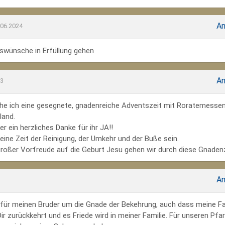
An
.06.2024
wünsche in Erfüllung gehen
An
23
he ich eine gesegnete, gnadenreiche Adventszeit mit Roratemesse
land.
r ein herzliches Danke für ihr JA!!
ine Zeit der Reinigung, der Umkehr und der Buße sein.
großer Vorfreude auf die Geburt Jesu gehen wir durch diese Gnadenz
An
te für meinen Bruder um die Gnade der Bekehrung, auch dass meine Fa
r zurückkehrt und es Friede wird in meiner Familie. Für unseren Pfar