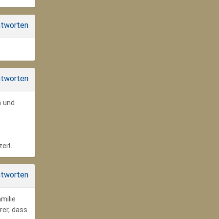
tworten
tworten
n und
eit.
tworten
milie
rer, dass