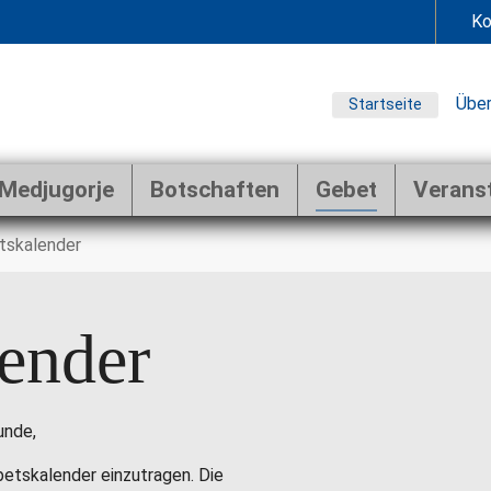
Ko
Über
Startseite
Medjugorje
Botschaften
Gebet
Verans
tskalender
ender
unde,
ebetskalender einzutragen. Die