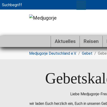
Aktuelles
Reisen
Zum Hauptinhalt springen
Sie sind hier:
Medjugorje Deutschland e.V.
Gebet
Gebe
Gebetskal
Liebe Medjugorje-Fre
wir laden Euch herzlich ein, Euch in unseren G