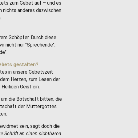
stets zum Gebet auf – und es
um nichts anderes dazwischen
.
rem Schöpfer. Durch diese
ir nicht nur "Sprechende",
de".
ebets gestalten?
tes in unsere Gebetszeit
it dem Herzen, zum Lesen der
Heiligen Geist ein.
um die Botschaft bitten, die
Botschaft der Muttergottes
zen.
ewidmet sein, sagt doch die
ge Schrift an einen sichtbaren