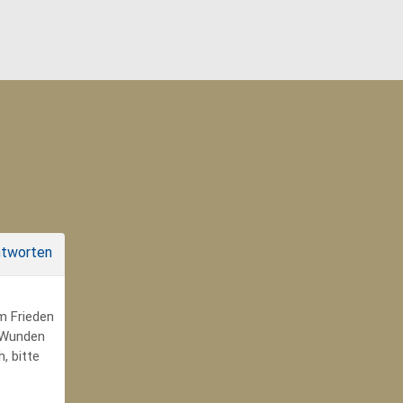
tworten
um Frieden
r Wunden
, bitte