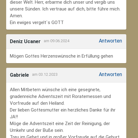
dieser Welt. Herr, erbarme dich unser und vergib uns
unsere Sünden. Ich vertraue auf dich, bitte führe mich.
Amen.
Ein ewiges vergelt`s GOTT
Antworten
Deniz Ucaner
am 09.06.2024
Mögen Gottes Herzenswünsche in Erfüllung gehen
Antworten
Gabriele
am 03.12.2023
Allen Mitbetern wünsche ich eine gesegnete,
gnadenreiche Adventszeit mit Roratemessen und
Vorfreude auf den Heiland.
Der lieben Gottesmutter ein herzliches Danke für ihr
JA!!
Möge die Adventszeit eine Zeit der Reinigung, der
Umkehr und der Buße sein.
Treu im Gebet und in großer Vorfreude auf die Geburt