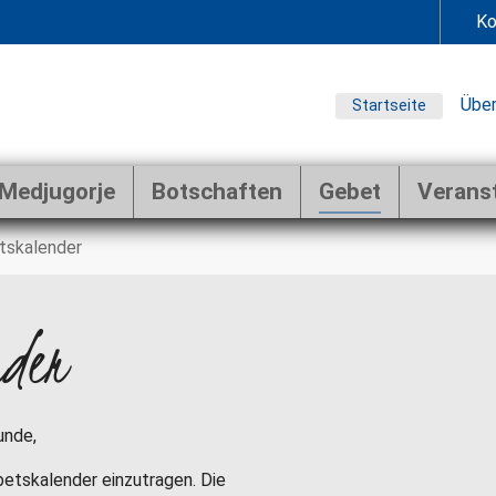
Ko
Über
Startseite
Medjugorje
Botschaften
Gebet
Verans
tskalender
nder
unde,
ebetskalender einzutragen. Die