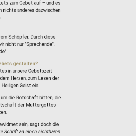
stets zum Gebet auf – und es
um nichts anderes dazwischen
.
rem Schöpfer. Durch diese
ir nicht nur "Sprechende",
de".
ebets gestalten?
tes in unsere Gebetszeit
it dem Herzen, zum Lesen der
Heiligen Geist ein.
um die Botschaft bitten, die
Botschaft der Muttergottes
zen.
ewidmet sein, sagt doch die
ge Schrift an einen sichtbaren