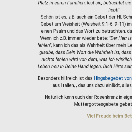
Platz in euren Familien, lest sie, betrachtet si
liebt!"
Schön ist es, z.B. auch ein Gebet der Hl. Sc
Gebet um Weisheit (Weisheit 9,1-6. 9-11) i
einen Psalm und das Wort zu betrachten, da
Wenn ich z.B. immer wieder bete:
"Der Herr i
fehlen",
kann ich das als Wahrheit über mein 
glaube, dass Dein Wort die Wahrheit ist, dass
nichts fehlen wird von dem, was ich wirklic
Leben neu in Deine Hand legen, Dich Hirte sein
Besonders hilfreich ist das
Hingabegebet von
aus Italien, , das uns dazu einlädt, all
Natürlich kann auch der Rosenkranz in eige
Muttergottesgebete gebet
Viel Freude beim Bet