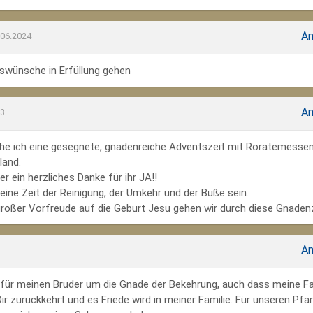
An
.06.2024
wünsche in Erfüllung gehen
An
23
he ich eine gesegnete, gnadenreiche Adventszeit mit Roratemesse
land.
r ein herzliches Danke für ihr JA!!
ine Zeit der Reinigung, der Umkehr und der Buße sein.
großer Vorfreude auf die Geburt Jesu gehen wir durch diese Gnadenz
An
te für meinen Bruder um die Gnade der Bekehrung, auch dass meine Fa
r zurückkehrt und es Friede wird in meiner Familie. Für unseren Pfar