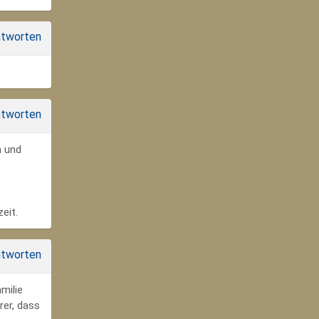
tworten
tworten
n und
eit.
tworten
milie
rer, dass