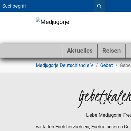
Aktuelles
Reisen
Zum Hauptinhalt springen
Sie sind hier:
Medjugorje Deutschland e.V.
Gebet
Gebe
Gebetskale
Liebe Medjugorje-Fre
wir laden Euch herzlich ein, Euch in unseren G