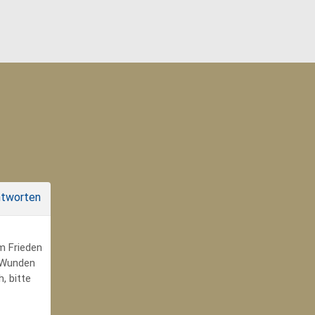
tworten
um Frieden
r Wunden
, bitte