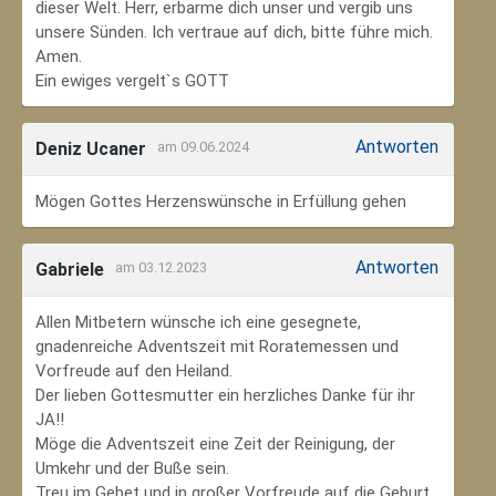
dieser Welt. Herr, erbarme dich unser und vergib uns
unsere Sünden. Ich vertraue auf dich, bitte führe mich.
Amen.
Ein ewiges vergelt`s GOTT
Antworten
Deniz Ucaner
am 09.06.2024
Mögen Gottes Herzenswünsche in Erfüllung gehen
Antworten
Gabriele
am 03.12.2023
Allen Mitbetern wünsche ich eine gesegnete,
gnadenreiche Adventszeit mit Roratemessen und
Vorfreude auf den Heiland.
Der lieben Gottesmutter ein herzliches Danke für ihr
JA!!
Möge die Adventszeit eine Zeit der Reinigung, der
Umkehr und der Buße sein.
Treu im Gebet und in großer Vorfreude auf die Geburt