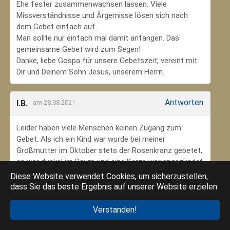
Ehe fester zusammenwachsen lassen. Viele
Missverständnisse und Ärgernisse lösen sich nach
dem Gebet einfach auf.
Man sollte nur einfach mal damit anfangen. Das
gemeinsame Gebet wird zum Segen!
Danke, liebe Gospa für unsere Gebetszeit, vereint mit
Dir und Deinem Sohn Jesus, unserem Herrn.
Antworten
I.B.
am 28.08.2021
Leider haben viele Menschen keinen Zugang zum
Gebet. Als ich ein Kind war wurde bei meiner
Großmutter im Oktober stets der Rosenkranz gebetet,
es war dunkel im Raum und eine Kerze war angezündet.
Ich habe mich ungeheuer geborgen gefühlt. Das weiß
Diese Website verwendet Cookies, um sicherzustellen,
ich jetzt im Alter sehr zu schätzen. Danke an meine
dass Sie das beste Ergebnis auf unserer Website erzielen.
Großmutter, dass ich so in den Glauben eingebunden
wurde.
Verstanden!
Danke an die Gottesmutter Maria, dass ich beten kann.