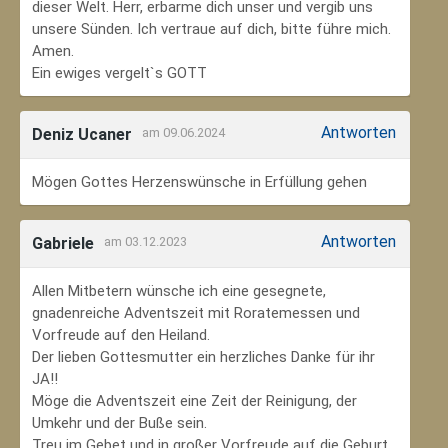
dieser Welt. Herr, erbarme dich unser und vergib uns
unsere Sünden. Ich vertraue auf dich, bitte führe mich.
Amen.
Ein ewiges vergelt`s GOTT
Antworten
Deniz Ucaner
am 09.06.2024
Mögen Gottes Herzenswünsche in Erfüllung gehen
Antworten
Gabriele
am 03.12.2023
Allen Mitbetern wünsche ich eine gesegnete,
gnadenreiche Adventszeit mit Roratemessen und
Vorfreude auf den Heiland.
Der lieben Gottesmutter ein herzliches Danke für ihr
JA!!
Möge die Adventszeit eine Zeit der Reinigung, der
Umkehr und der Buße sein.
Treu im Gebet und in großer Vorfreude auf die Geburt