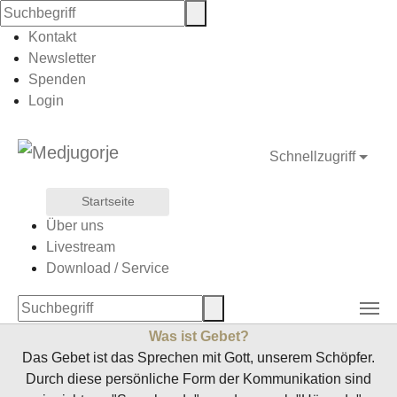
Kontakt
Newsletter
Zum Hauptinhalt springen
Sie sind hier:
Spenden
Medjugorje Deutschland e.V.
Gebet
Gebetskalender
Login
Gebetskalender
Schnellzugriff
Liebe Medjugorje-Freunde,
Startseite
wir laden Euch herzlich ein, Euch in unseren
Über uns
Gebetskalender einzutragen. Die Muttergottes ruft uns in
Livestream
ihren Botschaften stets zum Gebet auf – und es ist
Download / Service
bereichernd, dieses sichtbar zu machen, um nichts
anderes dazwischen kommen zu lassen.
Was ist Gebet?
Das Gebet ist das Sprechen mit Gott, unserem Schöpfer.
Durch diese persönliche Form der Kommunikation sind