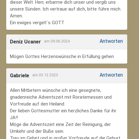
dieser Welt. Herr, erbarme dich unser und vergib uns
unsere Sünden. Ich vertraue auf dich, bitte führe mich.
Amen.
Ein ewiges vergelt`s GOTT
Antworten
Deniz Ucaner
am 09.06.2024
Mögen Gottes Herzenswünsche in Erfüllung gehen
Antworten
Gabriele
am 03.12.2023
Allen Mitbetern wünsche ich eine gesegnete,
gnadenreiche Adventszeit mit Roratemessen und
Vorfreude auf den Heiland.
Der lieben Gottesmutter ein herzliches Danke für ihr
JA!!
Möge die Adventszeit eine Zeit der Reinigung, der
Umkehr und der Buße sein.
Treu im Gebet und in großer Vorfreude auf die Geburt