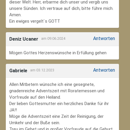
dieser Welt. Herr, erbarme dich unser und vergib uns
unsere Sünden. Ich vertraue auf dich, bitte führe mich.
Amen.
Ein ewiges vergelt`s GOTT
Antworten
Deniz Ucaner
am 09.06.2024
Mögen Gottes Herzenswünsche in Erfüllung gehen
Antworten
Gabriele
am 03.12.2023
Allen Mitbetern wünsche ich eine gesegnete,
gnadenreiche Adventszeit mit Roratemessen und
Vorfreude auf den Heiland.
Der lieben Gottesmutter ein herzliches Danke für ihr
JA!!
Möge die Adventszeit eine Zeit der Reinigung, der
Umkehr und der Buße sein.
Treu im Gebet und in großer Vorfreude auf die Geburt