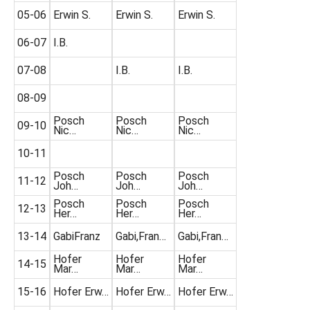
05-06
Erwin S.
Erwin S.
Erwin S.
06-07
I.B.
07-08
I.B.
I.B.
08-09
Posch
Posch
Posch
09-10
Nic…
Nic…
Nic…
10-11
Posch
Posch
Posch
11-12
Joh…
Joh…
Joh…
Posch
Posch
Posch
12-13
Her…
Her…
Her…
13-14
GabiFranz
Gabi,Fran…
Gabi,Fran…
Hofer
Hofer
Hofer
14-15
Mar…
Mar…
Mar…
15-16
Hofer Erw…
Hofer Erw…
Hofer Erw…