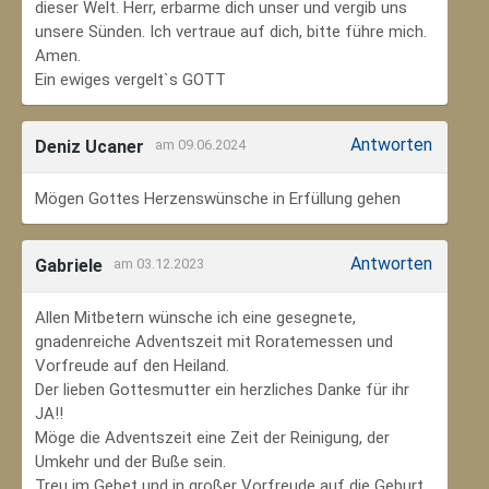
dieser Welt. Herr, erbarme dich unser und vergib uns
unsere Sünden. Ich vertraue auf dich, bitte führe mich.
Amen.
Ein ewiges vergelt`s GOTT
Antworten
Deniz Ucaner
am 09.06.2024
Mögen Gottes Herzenswünsche in Erfüllung gehen
Antworten
Gabriele
am 03.12.2023
Allen Mitbetern wünsche ich eine gesegnete,
gnadenreiche Adventszeit mit Roratemessen und
Vorfreude auf den Heiland.
Der lieben Gottesmutter ein herzliches Danke für ihr
JA!!
Möge die Adventszeit eine Zeit der Reinigung, der
Umkehr und der Buße sein.
Treu im Gebet und in großer Vorfreude auf die Geburt