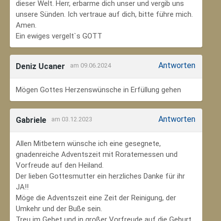
dieser Welt. Herr, erbarme dich unser und vergib uns
unsere Sünden. Ich vertraue auf dich, bitte führe mich.
Amen.
Ein ewiges vergelt`s GOTT
Antworten
Deniz Ucaner
am 09.06.2024
Mögen Gottes Herzenswünsche in Erfüllung gehen
Antworten
Gabriele
am 03.12.2023
Allen Mitbetern wünsche ich eine gesegnete,
gnadenreiche Adventszeit mit Roratemessen und
Vorfreude auf den Heiland.
Der lieben Gottesmutter ein herzliches Danke für ihr
JA!!
Möge die Adventszeit eine Zeit der Reinigung, der
Umkehr und der Buße sein.
Treu im Gebet und in großer Vorfreude auf die Geburt