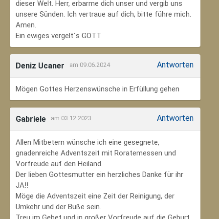
dieser Welt. Herr, erbarme dich unser und vergib uns
unsere Sünden. Ich vertraue auf dich, bitte führe mich.
Amen.
Ein ewiges vergelt`s GOTT
Antworten
Deniz Ucaner
am 09.06.2024
Mögen Gottes Herzenswünsche in Erfüllung gehen
Antworten
Gabriele
am 03.12.2023
Allen Mitbetern wünsche ich eine gesegnete,
gnadenreiche Adventszeit mit Roratemessen und
Vorfreude auf den Heiland.
Der lieben Gottesmutter ein herzliches Danke für ihr
JA!!
Möge die Adventszeit eine Zeit der Reinigung, der
Umkehr und der Buße sein.
Treu im Gebet und in großer Vorfreude auf die Geburt