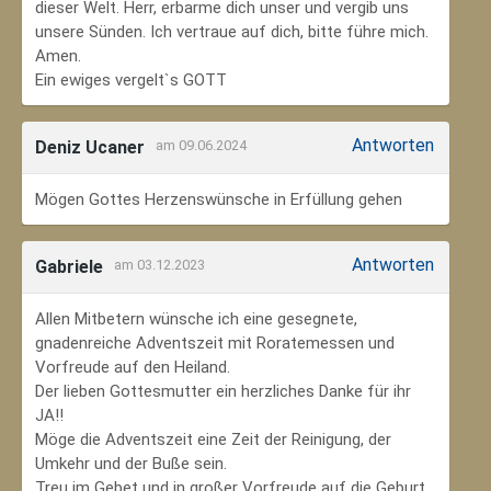
dieser Welt. Herr, erbarme dich unser und vergib uns
unsere Sünden. Ich vertraue auf dich, bitte führe mich.
Amen.
Ein ewiges vergelt`s GOTT
Antworten
Deniz Ucaner
am 09.06.2024
Mögen Gottes Herzenswünsche in Erfüllung gehen
Antworten
Gabriele
am 03.12.2023
Allen Mitbetern wünsche ich eine gesegnete,
gnadenreiche Adventszeit mit Roratemessen und
Vorfreude auf den Heiland.
Der lieben Gottesmutter ein herzliches Danke für ihr
JA!!
Möge die Adventszeit eine Zeit der Reinigung, der
Umkehr und der Buße sein.
Treu im Gebet und in großer Vorfreude auf die Geburt