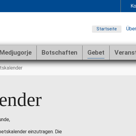
Ko
Über
Startseite
Medjugorje
Botschaften
Gebet
Verans
tskalender
ender
unde,
ebetskalender einzutragen. Die