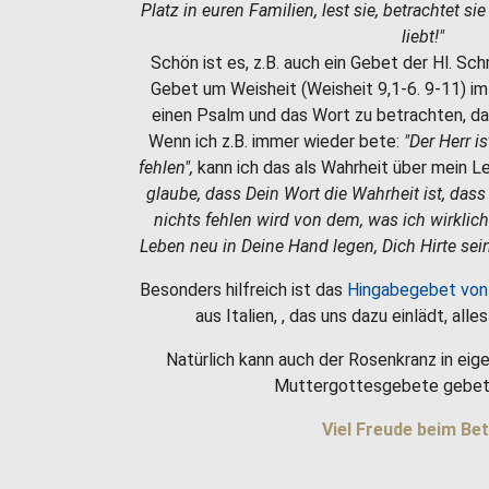
Platz in euren Familien, lest sie, betrachtet si
liebt!"
Schön ist es, z.B. auch ein Gebet der Hl. Sc
Gebet um Weisheit (Weisheit 9,1-6. 9-11) i
einen Psalm und das Wort zu betrachten, da
Wenn ich z.B. immer wieder bete:
"Der Herr i
fehlen",
kann ich das als Wahrheit über mein 
glaube, dass Dein Wort die Wahrheit ist, dass
nichts fehlen wird von dem, was ich wirklic
Leben neu in Deine Hand legen, Dich Hirte sein
Besonders hilfreich ist das
Hingabegebet von
aus Italien, , das uns dazu einlädt, all
Natürlich kann auch der Rosenkranz in eige
Muttergottesgebete gebet
Viel Freude beim Bet