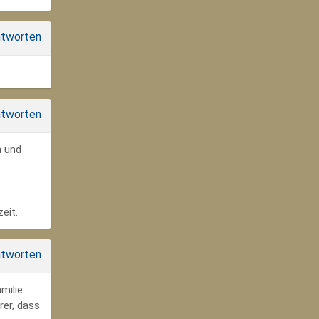
tworten
tworten
n und
eit.
tworten
milie
rer, dass