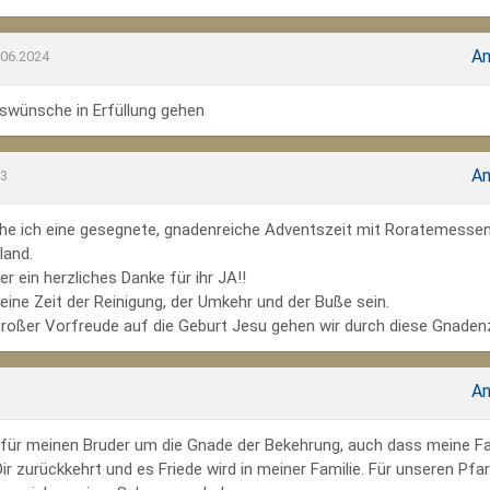
An
.06.2024
wünsche in Erfüllung gehen
An
23
he ich eine gesegnete, gnadenreiche Adventszeit mit Roratemesse
land.
r ein herzliches Danke für ihr JA!!
ine Zeit der Reinigung, der Umkehr und der Buße sein.
großer Vorfreude auf die Geburt Jesu gehen wir durch diese Gnadenz
An
te für meinen Bruder um die Gnade der Bekehrung, auch dass meine Fa
r zurückkehrt und es Friede wird in meiner Familie. Für unseren Pfar