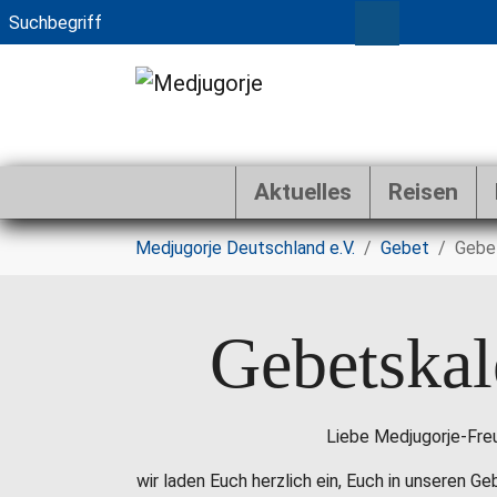
Aktuelles
Reisen
Zum Hauptinhalt springen
Sie sind hier:
Medjugorje Deutschland e.V.
Gebet
Gebe
Gebetskal
Liebe Medjugorje-Fre
wir laden Euch herzlich ein, Euch in unseren G