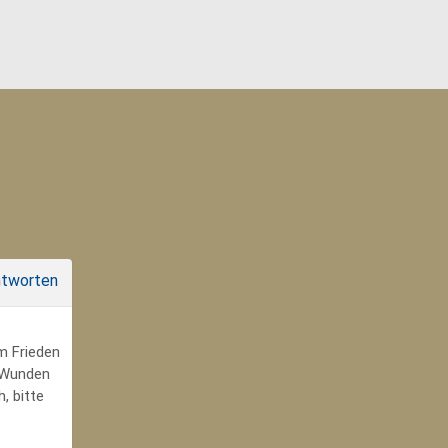
tworten
um Frieden
r Wunden
, bitte