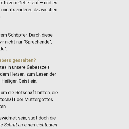
stets zum Gebet auf – und es
um nichts anderes dazwischen
.
rem Schöpfer. Durch diese
ir nicht nur "Sprechende",
de".
ebets gestalten?
tes in unsere Gebetszeit
it dem Herzen, zum Lesen der
Heiligen Geist ein.
um die Botschaft bitten, die
Botschaft der Muttergottes
zen.
ewidmet sein, sagt doch die
ge Schrift an einen sichtbaren