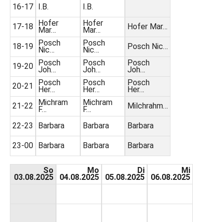
16-17
I.B.
I.B.
Hofer
Hofer
17-18
Hofer Mar…
Mar…
Mar…
Posch
Posch
18-19
Posch Nic…
Nic…
Nic…
Posch
Posch
Posch
19-20
Joh…
Joh…
Joh…
Posch
Posch
Posch
20-21
Her…
Her…
Her…
Michram
Michram
21-22
Milchrahm…
F…
F…
22-23
Barbara
Barbara
Barbara
23-00
Barbara
Barbara
Barbara
So
Mo
Di
Mi
03.08.2025
04.08.2025
05.08.2025
06.08.2025