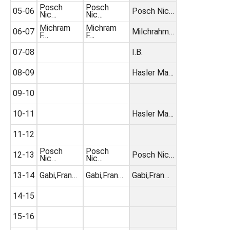
Posch
Posch
05-06
Posch Nic…
Nic…
Nic…
Michram
Michram
06-07
Milchrahm…
F…
F…
07-08
I.B.
08-09
Hasler Ma…
09-10
10-11
Hasler Ma…
11-12
Posch
Posch
12-13
Posch Nic…
Nic…
Nic…
13-14
Gabi,Fran…
Gabi,Fran…
Gabi,Fran…
14-15
15-16