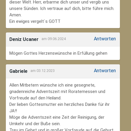
dieser Welt. Herr, erbarme dich unser und vergib uns
unsere Sünden. Ich vertraue auf dich, bitte führe mich.
Amen.
Ein ewiges vergelt`s GOTT
Antworten
Deniz Ucaner
am 09.06.2024
Mögen Gottes Herzenswünsche in Erfüllung gehen
Antworten
Gabriele
am 03.12.2023
Allen Mitbetern wünsche ich eine gesegnete,
gnadenreiche Adventszeit mit Roratemessen und
Vorfreude auf den Heiland.
Der lieben Gottesmutter ein herzliches Danke für ihr
JA!!
Möge die Adventszeit eine Zeit der Reinigung, der
Umkehr und der Buße sein.
Treu im Gebet und in großer Vorfreude auf die Geburt