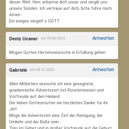
dieser Welt. Herr, erbarme dich unser und vergib uns
unsere Sünden. Ich vertraue auf dich, bitte führe mich.
Amen.
Ein ewiges vergelt`s GOTT
Antworten
Deniz Ucaner
am 09.06.2024
Mögen Gottes Herzenswünsche in Erfüllung gehen
Antworten
Gabriele
am 03.12.2023
Allen Mitbetern wünsche ich eine gesegnete,
gnadenreiche Adventszeit mit Roratemessen und
Vorfreude auf den Heiland.
Der lieben Gottesmutter ein herzliches Danke für ihr
JA!!
Möge die Adventszeit eine Zeit der Reinigung, der
Umkehr und der Buße sein.
Treu im Gebet und in großer Vorfreude auf die Geburt