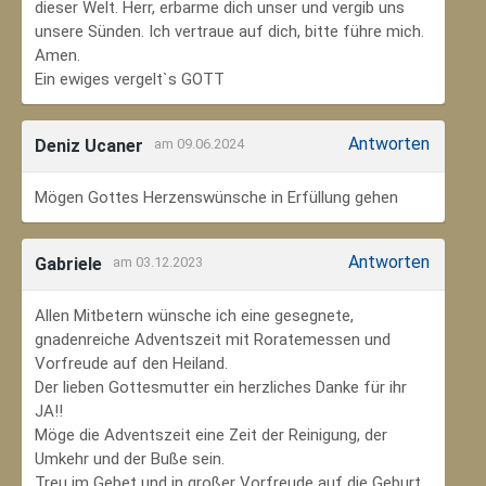
dieser Welt. Herr, erbarme dich unser und vergib uns
unsere Sünden. Ich vertraue auf dich, bitte führe mich.
Amen.
Ein ewiges vergelt`s GOTT
Antworten
Deniz Ucaner
am 09.06.2024
Mögen Gottes Herzenswünsche in Erfüllung gehen
Antworten
Gabriele
am 03.12.2023
Allen Mitbetern wünsche ich eine gesegnete,
gnadenreiche Adventszeit mit Roratemessen und
Vorfreude auf den Heiland.
Der lieben Gottesmutter ein herzliches Danke für ihr
JA!!
Möge die Adventszeit eine Zeit der Reinigung, der
Umkehr und der Buße sein.
Treu im Gebet und in großer Vorfreude auf die Geburt