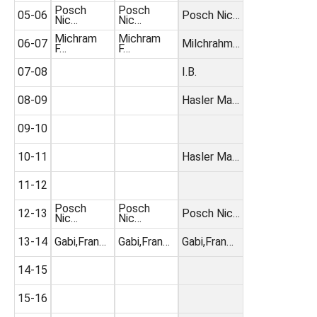
Posch
Posch
05-06
Posch Nic…
Nic…
Nic…
Michram
Michram
06-07
Milchrahm…
F…
F…
07-08
I.B.
08-09
Hasler Ma…
09-10
10-11
Hasler Ma…
11-12
Posch
Posch
12-13
Posch Nic…
Nic…
Nic…
13-14
Gabi,Fran…
Gabi,Fran…
Gabi,Fran…
14-15
15-16