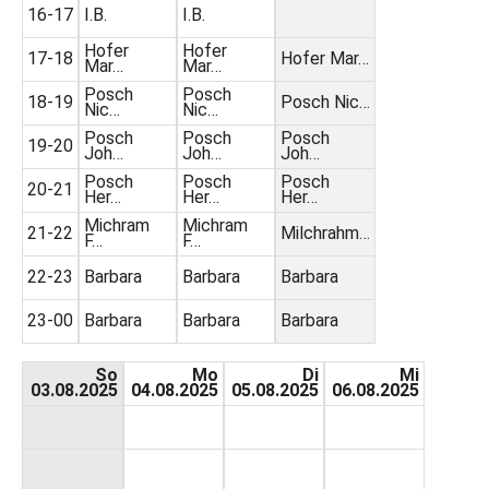
16-17
I.B.
I.B.
Hofer
Hofer
17-18
Hofer Mar…
Mar…
Mar…
Posch
Posch
18-19
Posch Nic…
Nic…
Nic…
Posch
Posch
Posch
19-20
Joh…
Joh…
Joh…
Posch
Posch
Posch
20-21
Her…
Her…
Her…
Michram
Michram
21-22
Milchrahm…
F…
F…
22-23
Barbara
Barbara
Barbara
23-00
Barbara
Barbara
Barbara
So
Mo
Di
Mi
03.08.2025
04.08.2025
05.08.2025
06.08.2025