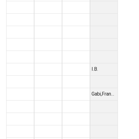
I.B.
Gabi,Fran…