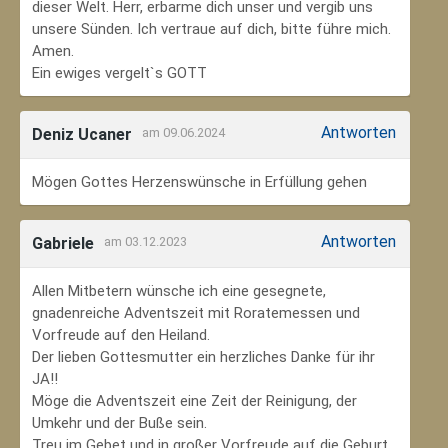
dieser Welt. Herr, erbarme dich unser und vergib uns
unsere Sünden. Ich vertraue auf dich, bitte führe mich.
Amen.
Ein ewiges vergelt`s GOTT
Antworten
Deniz Ucaner
am 09.06.2024
Mögen Gottes Herzenswünsche in Erfüllung gehen
Antworten
Gabriele
am 03.12.2023
Allen Mitbetern wünsche ich eine gesegnete,
gnadenreiche Adventszeit mit Roratemessen und
Vorfreude auf den Heiland.
Der lieben Gottesmutter ein herzliches Danke für ihr
JA!!
Möge die Adventszeit eine Zeit der Reinigung, der
Umkehr und der Buße sein.
Treu im Gebet und in großer Vorfreude auf die Geburt