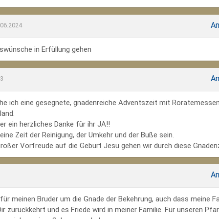
An
.06.2024
wünsche in Erfüllung gehen
An
23
he ich eine gesegnete, gnadenreiche Adventszeit mit Roratemesse
land.
r ein herzliches Danke für ihr JA!!
ine Zeit der Reinigung, der Umkehr und der Buße sein.
großer Vorfreude auf die Geburt Jesu gehen wir durch diese Gnadenz
An
te für meinen Bruder um die Gnade der Bekehrung, auch dass meine Fa
r zurückkehrt und es Friede wird in meiner Familie. Für unseren Pfar