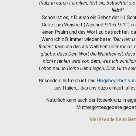
Platz in euren Familien, lest sie, betrachtet si
liebt!"
Schön ist es, z.B. auch ein Gebet der Hl. Sc
Gebet um Weisheit (Weisheit 9,1-6. 9-11) i
einen Psalm und das Wort zu betrachten, da
Wenn ich z.B. immer wieder bete:
"Der Herr i
fehlen",
kann ich das als Wahrheit über mein 
glaube, dass Dein Wort die Wahrheit ist, dass
nichts fehlen wird von dem, was ich wirklic
Leben neu in Deine Hand legen, Dich Hirte sein
Besonders hilfreich ist das
Hingabegebet von
aus Italien, , das uns dazu einlädt, all
Natürlich kann auch der Rosenkranz in eige
Muttergottesgebete gebet
Viel Freude beim Bet