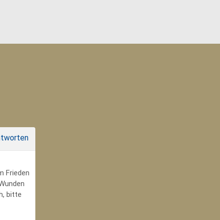
tworten
um Frieden
r Wunden
, bitte