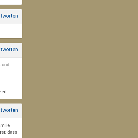
tworten
tworten
n und
eit.
tworten
milie
rer, dass