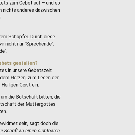
stets zum Gebet auf – und es
um nichts anderes dazwischen
.
rem Schöpfer. Durch diese
ir nicht nur "Sprechende",
de".
ebets gestalten?
tes in unsere Gebetszeit
it dem Herzen, zum Lesen der
Heiligen Geist ein.
um die Botschaft bitten, die
Botschaft der Muttergottes
zen.
ewidmet sein, sagt doch die
ge Schrift an einen sichtbaren