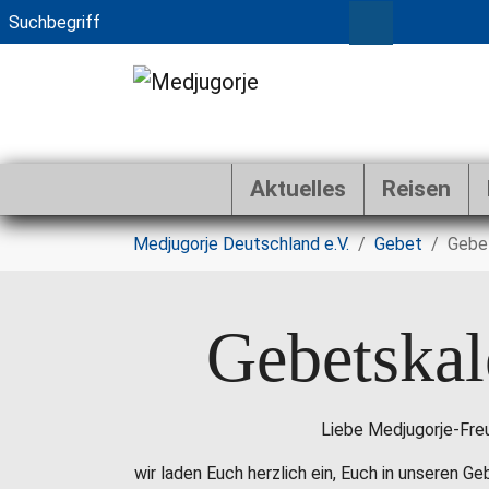
Aktuelles
Reisen
Zum Hauptinhalt springen
Sie sind hier:
Medjugorje Deutschland e.V.
Gebet
Gebe
Gebetskal
Liebe Medjugorje-Fre
wir laden Euch herzlich ein, Euch in unseren G