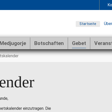
Ko
Über
Startseite
Medjugorje
Botschaften
Gebet
Verans
tskalender
ender
unde,
ebetskalender einzutragen. Die